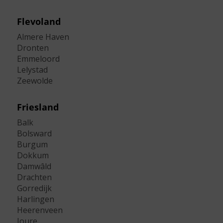
Flevoland
Almere Haven
Dronten
Emmeloord
Lelystad
Zeewolde
Friesland
Balk
Bolsward
Burgum
Dokkum
Damwâld
Drachten
Gorredijk
Harlingen
Heerenveen
Joure