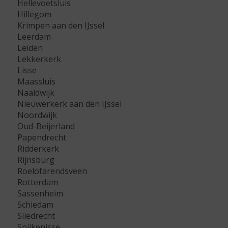
Hellevoetsluis
Hillegom
Krimpen aan den IJssel
Leerdam
Leiden
Lekkerkerk
Lisse
Maassluis
Naaldwijk
Nieuwerkerk aan den IJssel
Noordwijk
Oud-Beijerland
Papendrecht
Ridderkerk
Rijnsburg
Roelofarendsveen
Rotterdam
Sassenheim
Schiedam
Sliedrecht
Spijkenisse