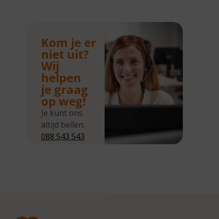
Kom je er
niet uit?
Wij
helpen
je graag
op weg!
Je kunt ons
altijd bellen:
088 543 543
5
Wij zijn
bereikbaar
van
maandag tot
en met
donderdag