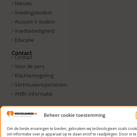
Nieuws
Voedingsbodem
Account V-bodem
Voedselveiligheid
Educatie
Contact
Contact
Voor de pers
Klachtenregeling
Vertrouwenspersonen
ANBI-informatie
Beheer cookie toestemming
© 2023
Voedselbanken
Om de beste ervaringen te bieden, gebruiken wij technologieën zoals cook
om informatie over je apparaat op te slaan en/of te raadplegen. Door in te
Nederland