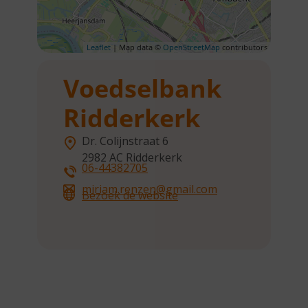
Leaflet
| Map data ©
OpenStreetMap
contributors
Voedselbank
Ridderkerk
Dr. Colijnstraat 6
2982 AC
Ridderkerk
06-44382705
miriam.renzen@gmail.com
Bezoek de website