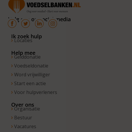
van 10.00 –
16.00 uur. Op
Volg ons op social media
de vrijdagen
zijn wij
bereikbaar
Ik zoek hulp
Locaties
van 10.00 –
13.00 uur.
Help mee
Gelddonatie
Voedseldonatie
Word vrijwilliger
Start een actie
Voor hulpverleners
Over ons
Organisatie
Bestuur
Vacatures