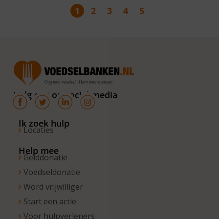
1
2
3
4
5
Volg ons op social media
Ik zoek hulp
Locaties
Help mee
Gelddonatie
Voedseldonatie
Word vrijwilliger
Start een actie
Voor hulpverleners