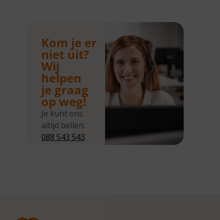
Kom je er
niet uit?
Wij
helpen
je graag
op weg!
Je kunt ons
altijd bellen:
088 543 543
5
Wij zijn
bereikbaar
van
maandag tot
en met
donderdag