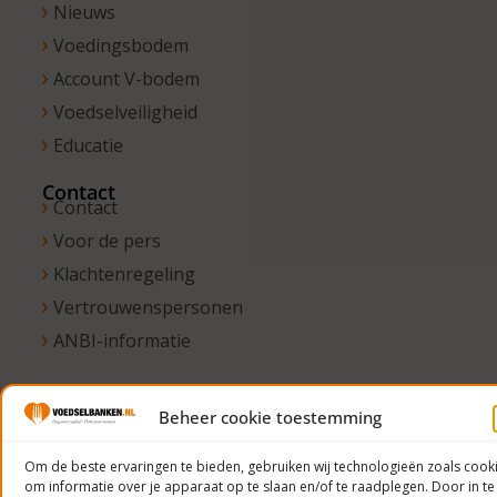
Nieuws
Voedingsbodem
Account V-bodem
Voedselveiligheid
Educatie
Contact
Contact
Voor de pers
Klachtenregeling
Vertrouwenspersonen
ANBI-informatie
Beheer cookie toestemming
© 2023
Voedselbanken
Om de beste ervaringen te bieden, gebruiken wij technologieën zoals cook
om informatie over je apparaat op te slaan en/of te raadplegen. Door in te
Nederland