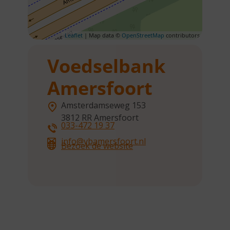
Leaflet
| Map data ©
OpenStreetMap
contributors
Voedselbank
Amersfoort
Amsterdamseweg 153
3812 RR
Amersfoort
033-472 19 37
info@vbamersfoort.nl
Bezoek de website