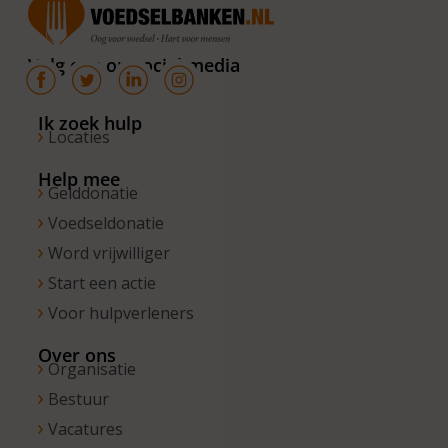
van 10.00 –
16.00 uur. Op
Volg ons op social media
de vrijdagen
zijn wij
bereikbaar
Ik zoek hulp
Locaties
van 10.00 –
13.00 uur.
Help mee
Gelddonatie
Voedseldonatie
Word vrijwilliger
Start een actie
Voor hulpverleners
Over ons
Organisatie
Bestuur
Vacatures