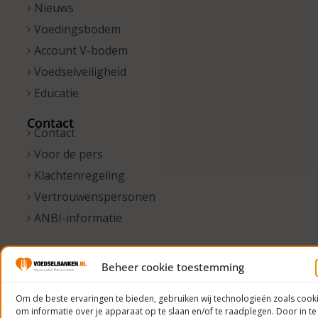
Nieuws
Voedingsbodem
Account V-bodem
Voedselveiligheid
Educatie
Contact
Contact
Voor de pers
Klachtenregeling
Vertrouwenspersonen
ANBI-informatie
Beheer cookie toestemming
© 2023
Voedselbanken
Om de beste ervaringen te bieden, gebruiken wij technologieën zoals cook
om informatie over je apparaat op te slaan en/of te raadplegen. Door in te
Nederland