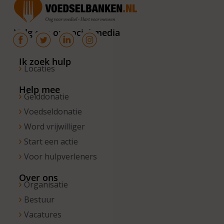
van 10.00 –
16.00 uur. Op
Volg ons op social media
de vrijdagen
zijn wij
bereikbaar
Ik zoek hulp
Locaties
van 10.00 –
13.00 uur.
Help mee
Gelddonatie
Voedseldonatie
Word vrijwilliger
Start een actie
Voor hulpverleners
Over ons
Organisatie
Bestuur
Vacatures