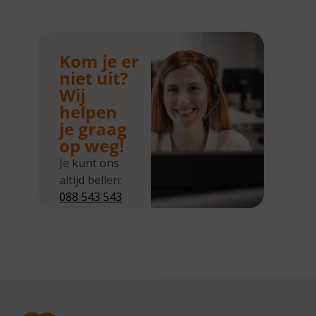
Kom je er
niet uit?
Wij
helpen
je graag
op weg!
Je kunt ons
altijd bellen:
088 543 543
5
Wij zijn
bereikbaar
van
maandag tot
en met
donderdag