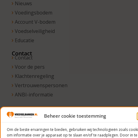
Nieuws
Voedingsbodem
Account V-bodem
Voedselveiligheid
Educatie
Contact
Contact
Voor de pers
Klachtenregeling
Vertrouwenspersonen
ANBI-informatie
Beheer cookie toestemming
© 2023
Voedselbanken
Om de beste ervaringen te bieden, gebruiken wij technologieën zoals cook
om informatie over je apparaat op te slaan en/of te raadplegen. Door in te
Nederland