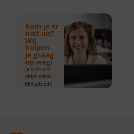
Kom je er
niet uit?
Wij
helpen
je graag
op weg!
Je kunt ons
altijd bellen:
088 543 543
5
Wij zijn
bereikbaar
van
maandag tot
en met
donderdag