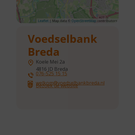
Leaflet
| Map data ©
OpenStreetMap
contributors
Voedselbank
Breda
Koele Mei 2a
4816 JD
Breda
076-525 15 15
welkom@voedselbankbreda.nl
Bezoek de website