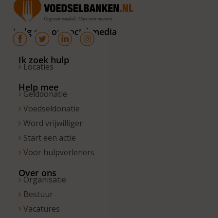
van 10.00 –
16.00 uur. Op
Volg ons op social media
de vrijdagen
zijn wij
bereikbaar
Ik zoek hulp
Locaties
van 10.00 –
13.00 uur.
Help mee
Gelddonatie
Voedseldonatie
Word vrijwilliger
Start een actie
Voor hulpverleners
Over ons
Organisatie
Bestuur
Vacatures