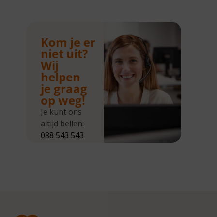
Kom je er
niet uit?
Wij
helpen
je graag
op weg!
Je kunt ons
altijd bellen:
088 543 543
5
Wij zijn
bereikbaar
van
maandag tot
en met
donderdag