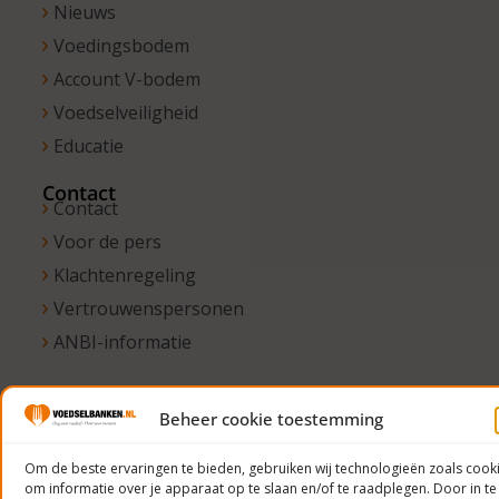
Nieuws
Voedingsbodem
Account V-bodem
Voedselveiligheid
Educatie
Contact
Contact
Voor de pers
Klachtenregeling
Vertrouwenspersonen
ANBI-informatie
Beheer cookie toestemming
© 2023
Voedselbanken
Om de beste ervaringen te bieden, gebruiken wij technologieën zoals cook
om informatie over je apparaat op te slaan en/of te raadplegen. Door in te
Nederland