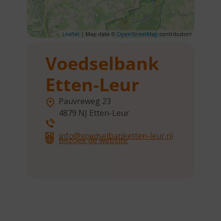
Leaflet
| Map data ©
OpenStreetMap
contributors
Voedselbank
Etten-Leur
Pauvreweg 23
4879 NJ
Etten-Leur
info@voedselbanketten-leur.nl
Bezoek de website