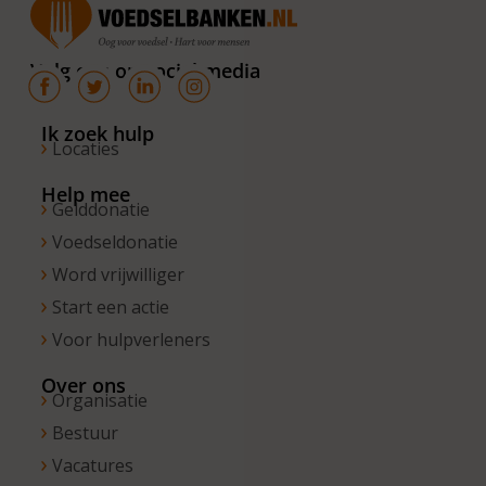
van 10.00 –
16.00 uur. Op
Volg ons op social media
de vrijdagen
zijn wij
bereikbaar
Ik zoek hulp
Locaties
van 10.00 –
13.00 uur.
Help mee
Gelddonatie
Voedseldonatie
Word vrijwilliger
Start een actie
Voor hulpverleners
Over ons
Organisatie
Bestuur
Vacatures