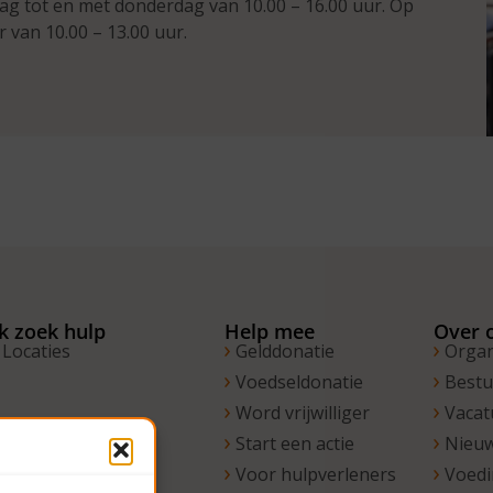
ag tot en met donderdag van 10.00 – 16.00 uur. Op
r van 10.00 – 13.00 uur.
Ik zoek hulp
Help mee
Over 
Locaties
Gelddonatie
Organ
Voedseldonatie
Best
Word vrijwilliger
Vacat
Start een actie
Nieu
Voor hulpverleners
Voed