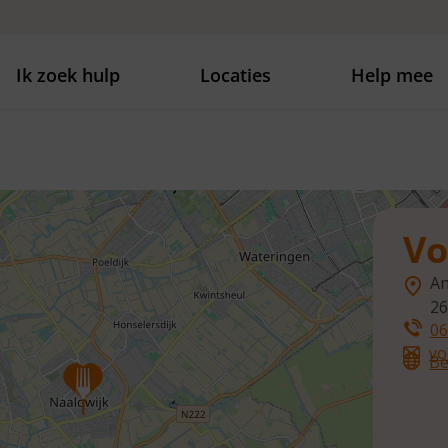
Ik zoek hulp
Locaties
Help mee
Vo
An
26
06
vo
Be