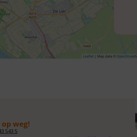
Leaflet
| Map data ©
OpenStreet
g op weg!
43 543 5