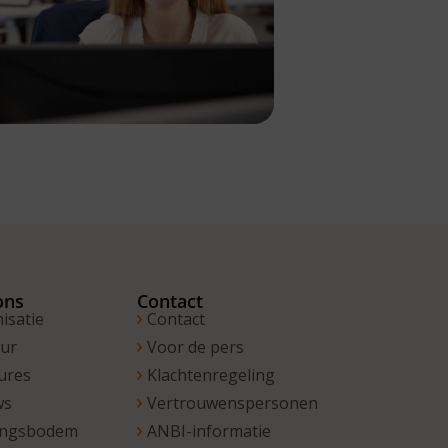
ons
Contact
isatie
Contact
uur
Voor de pers
ures
Klachtenregeling
ws
Vertrouwenspersonen
ingsbodem
ANBI-informatie