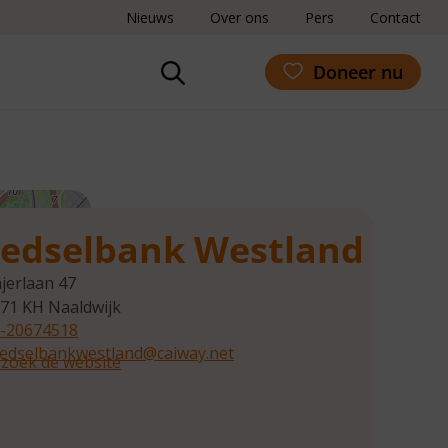
Nieuws
Over ons
Pers
Contact
Doneer nu
edselbank Westland
jerlaan 47
71 KH
Naaldwijk
-20674518
edselbankwestland@caiway.net
zoek de website