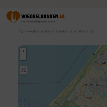
>
voedselbanken
>
Voedselbank Westland
+
−