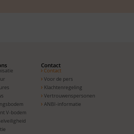
ons
Contact
isatie
Contact
uur
Voor de pers
ures
Klachtenregeling
ws
Vertrouwenspersonen
ingsbodem
ANBI-informatie
unt V-bodem
elveiligheid
tie