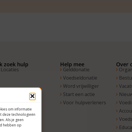
Ik zoek hulp
Help mee
Over 
Locaties
Gelddonatie
Organ
Voedseldonatie
Best
Word vrijwilliger
Vacat
Start een actie
Nieu
Voor hulpverleners
Voed
okies om informatie
Acco
et deze technologieën
Voeds
en. Als je geen
oed hebben op
Educa