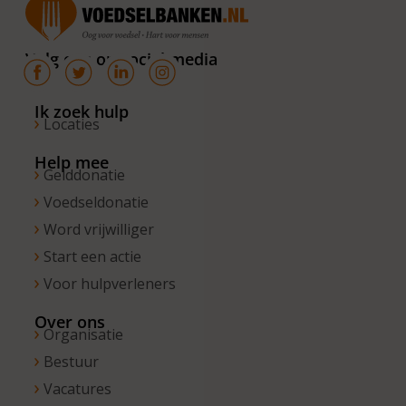
van 10.00 –
16.00 uur. Op
Volg ons op social media
de vrijdagen
zijn wij
bereikbaar
Ik zoek hulp
Locaties
van 10.00 –
13.00 uur.
Help mee
Gelddonatie
Voedseldonatie
Word vrijwilliger
Start een actie
Voor hulpverleners
Over ons
Organisatie
Bestuur
Vacatures