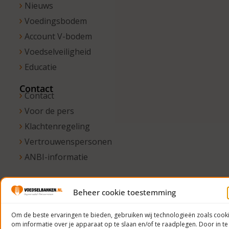
Nieuws
Voedingsbodem
Account V-bodem
Voedselveiligheid
Educatie
Contact
Contact
Voor de pers
Klachtenregeling
Vertrouwenspersonen
ANBI-informatie
Beheer cookie toestemming
© 2023
Voedselbanken
Om de beste ervaringen te bieden, gebruiken wij technologieën zoals cook
om informatie over je apparaat op te slaan en/of te raadplegen. Door in te
Nederland