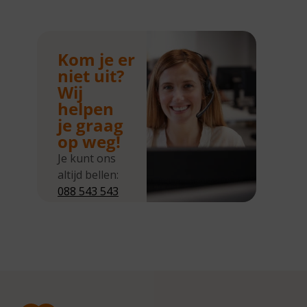
Kom je er
niet uit?
Wij
helpen
je graag
op weg!
Je kunt ons
altijd bellen:
088 543 543
5
Wij zijn
bereikbaar
van
maandag tot
en met
donderdag