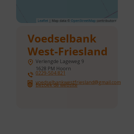
Leaflet
| Map data ©
OpenStreetMap
contributors
Voedselbank
West-Friesland
Verlengde Lageweg 9
1628 PM
Hoorn
0229-504 821
voedselbankwestfriesland@gmail.com
Bezoek de website