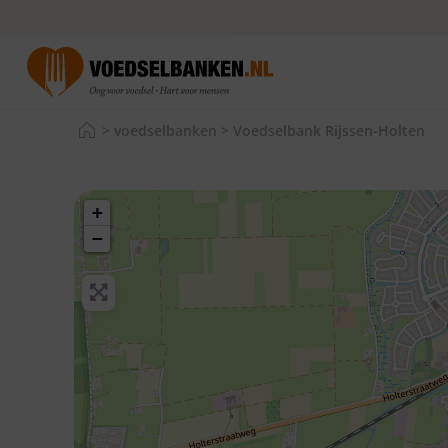
>
voedselbanken
>
Voedselbank Rijssen-Holten
+
−