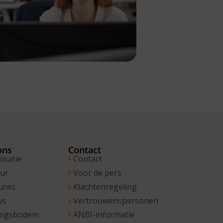
ons
Contact
isatie
Contact
uur
Voor de pers
ures
Klachtenregeling
ws
Vertrouwenspersonen
ingsbodem
ANBI-informatie