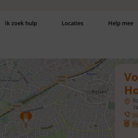
Ik zoek hulp
Locaties
Help mee
Vo
Ho
Ro
7
06
st
Be