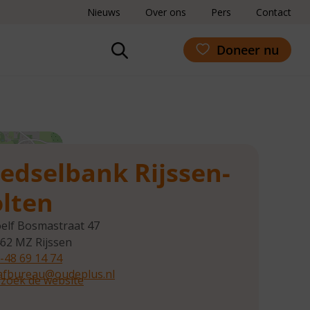
Nieuws
Over ons
Pers
Contact
Doneer nu
edselbank Rijssen-
lten
elf Bosmastraat 47
462 MZ
Rijssen
-48 69 14 74
afbureau@oudeplus.nl
zoek de website