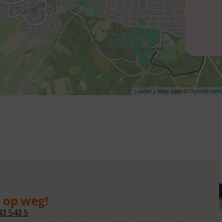
Leaflet
| Map data ©
OpenStreet
g op weg!
43 543 5