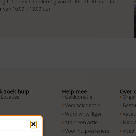
ag tot en met donderdag van 10.00 – 16.00 uur. Op
r van 10.00 – 13.00 uur.
Ik zoek hulp
Help mee
Over 
Locaties
Gelddonatie
Organ
Voedseldonatie
Best
Word vrijwilliger
Vacat
Start een actie
Nieu
Voor hulpverleners
Voed