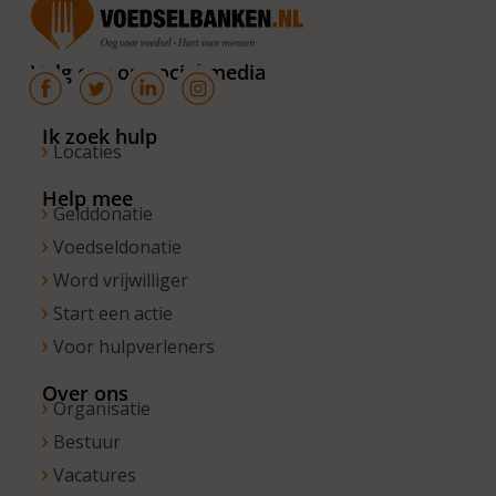
van 10.00 –
16.00 uur. Op
Volg ons op social media
de vrijdagen
zijn wij
bereikbaar
Ik zoek hulp
Locaties
van 10.00 –
13.00 uur.
Help mee
Gelddonatie
Voedseldonatie
Word vrijwilliger
Start een actie
Voor hulpverleners
Over ons
Organisatie
Bestuur
Vacatures