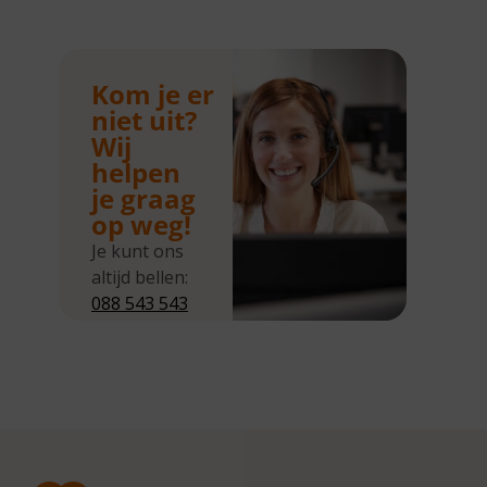
Kom je er
niet uit?
Wij
helpen
je graag
op weg!
Je kunt ons
altijd bellen:
088 543 543
5
Wij zijn
bereikbaar
van
maandag tot
en met
donderdag