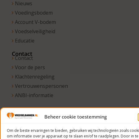
Nieuws
Voedingsbodem
Account V-bodem
Voedselveiligheid
Educatie
Contact
Contact
Voor de pers
Klachtenregeling
Vertrouwenspersonen
ANBI-informatie
Beheer cookie toestemming
© 2023
Voedselbanken
Om de beste ervaringen te bieden, gebruiken wij technologieën zoals cook
om informatie over je apparaat op te slaan en/of te raadplegen. Door in te
Nederland