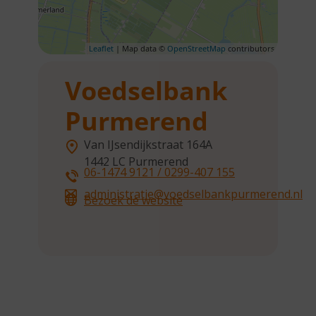
Leaflet
| Map data ©
OpenStreetMap
contributors
Voedselbank
Purmerend
Van IJsendijkstraat 164A
1442 LC
Purmerend
06-1474 9121 / 0299-407 155
administratie@voedselbankpurmerend.nl
Bezoek de website