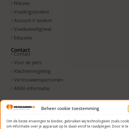
Nieuws
Voedingsbodem
Account V-bodem
Voedselveiligheid
Educatie
Contact
Contact
Voor de pers
Klachtenregeling
Vertrouwenspersonen
ANBI-informatie
Beheer cookie toestemming
© 2023
Voedselbanken
Om de beste ervaringen te bieden, gebruiken wij technologieën zoals cook
om informatie over je apparaat op te slaan en/of te raadplegen. Door in te
Nederland