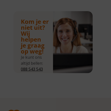
Kom je er
niet uit?
Wij
helpen
je graag
op weg!
Je kunt ons
altijd bellen:
088 543 543
5
Wij zijn
bereikbaar
van
maandag tot
en met
donderdag