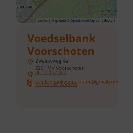
Leaflet
| Map data ©
OpenStreetMap
contributors
Voedselbank
Voorschoten
Zwaluwweg 4a
2251 MV
Voorschoten
06-11 177 400
voedselbankvoorschoten@gmail.com
Bezoek de website