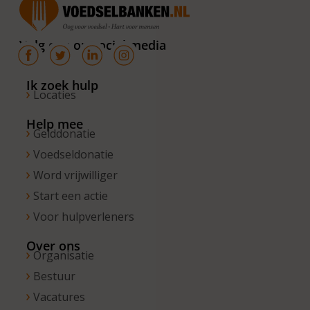
van 10.00 –
16.00 uur. Op
Volg ons op social media
de vrijdagen
zijn wij
bereikbaar
Ik zoek hulp
Locaties
van 10.00 –
13.00 uur.
Help mee
Gelddonatie
Voedseldonatie
Word vrijwilliger
Start een actie
Voor hulpverleners
Over ons
Organisatie
Bestuur
Vacatures