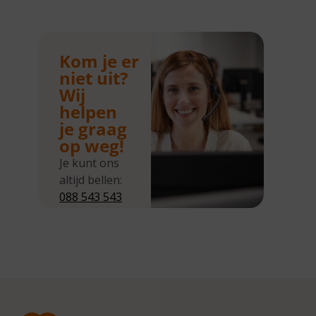
Kom je er
niet uit?
Wij
helpen
je graag
op weg!
Je kunt ons
altijd bellen:
088 543 543
5
Wij zijn
bereikbaar
van
maandag tot
en met
donderdag