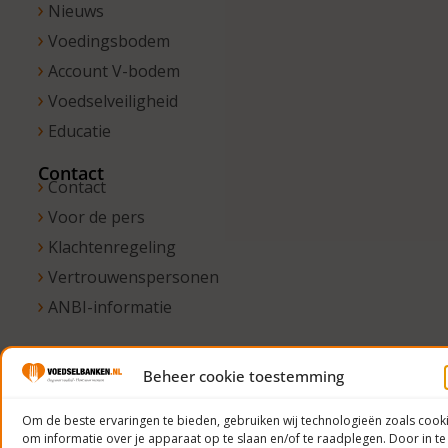
Nieuws
Voedingsbodem
Account V-bodem
Voedselveiligheid
Educatie
Contact
Contact
Voor de pers
Klachtenregeling
Vertrouwenspersonen
ANBI-informatie
Beheer cookie toestemming
© 2023
Voedselbanken
Om de beste ervaringen te bieden, gebruiken wij technologieën zoals cook
om informatie over je apparaat op te slaan en/of te raadplegen. Door in te
Nederland