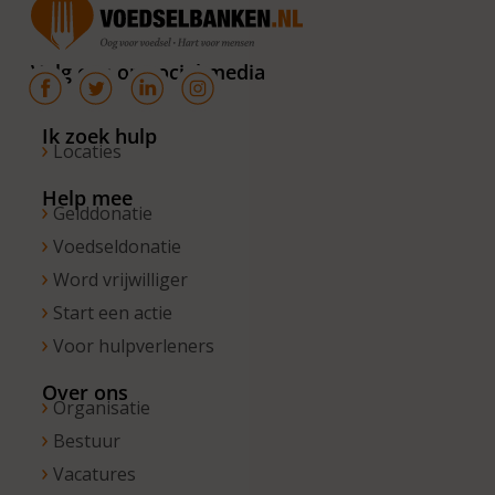
van 10.00 –
16.00 uur. Op
Volg ons op social media
de vrijdagen
zijn wij
bereikbaar
Ik zoek hulp
Locaties
van 10.00 –
13.00 uur.
Help mee
Gelddonatie
Voedseldonatie
Word vrijwilliger
Start een actie
Voor hulpverleners
Over ons
Organisatie
Bestuur
Vacatures