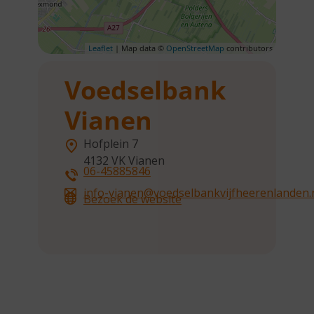
Leaflet
| Map data ©
OpenStreetMap
contributors
Voedselbank
Vianen
Hofplein 7
4132 VK
Vianen
06-45885846
info-vianen@voedselbankvijfheerenlanden.
Bezoek de website