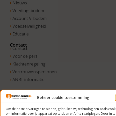
Nieuws
Voedingsbodem
Account V-bodem
Voedselveiligheid
Educatie
Contact
Contact
Voor de pers
Klachtenregeling
Vertrouwenspersonen
ANBI-informatie
Beheer cookie toestemming
© 2023
Voedselbanken
Om de beste ervaringen te bieden, gebruiken wij technologieën zoals cook
om informatie over je apparaat op te slaan en/of te raadplegen. Door in te
Nederland