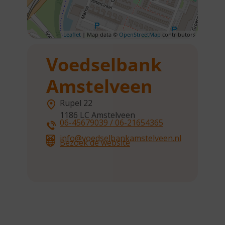
Leaflet
| Map data ©
OpenStreetMap
contributors
Voedselbank
Amstelveen
Rupel 22
1186 LC
Amstelveen
06-45679039 / 06-21654365
info@voedselbankamstelveen.nl
Bezoek de website