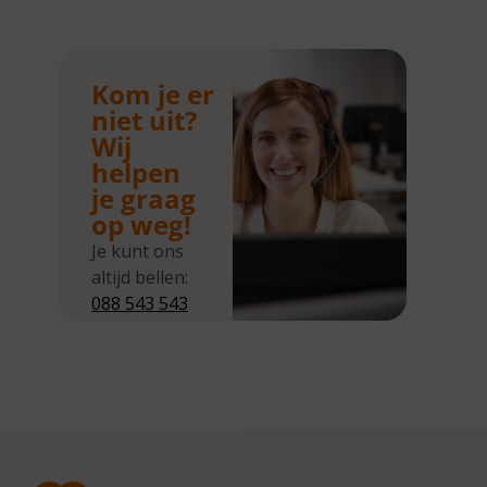
Kom je er
niet uit?
Wij
helpen
je graag
op weg!
Je kunt ons
altijd bellen:
088 543 543
5
Wij zijn
bereikbaar
van
maandag tot
en met
donderdag