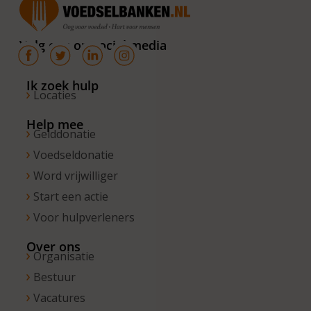
van 10.00 –
16.00 uur. Op
Volg ons op social media
de vrijdagen
zijn wij
bereikbaar
Ik zoek hulp
Locaties
van 10.00 –
13.00 uur.
Help mee
Gelddonatie
Voedseldonatie
Word vrijwilliger
Start een actie
Voor hulpverleners
Over ons
Organisatie
Bestuur
Vacatures