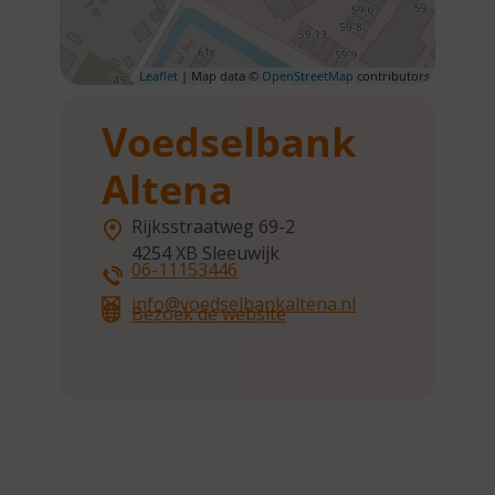
Leaflet
| Map data ©
OpenStreetMap
contributors
Voedselbank
Altena
Rijksstraatweg 69-2
4254 XB
Sleeuwijk
06-11153446
info@voedselbankaltena.nl
Bezoek de website