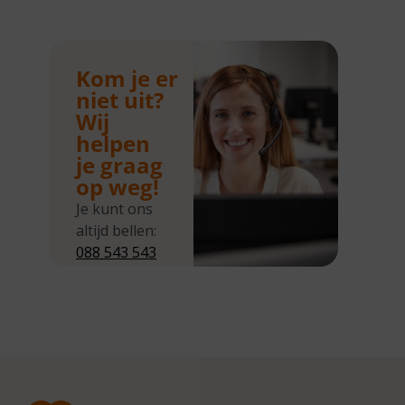
Kom je er
niet uit?
Wij
helpen
je graag
op weg!
Je kunt ons
altijd bellen:
088 543 543
5
Wij zijn
bereikbaar
van
maandag tot
en met
donderdag