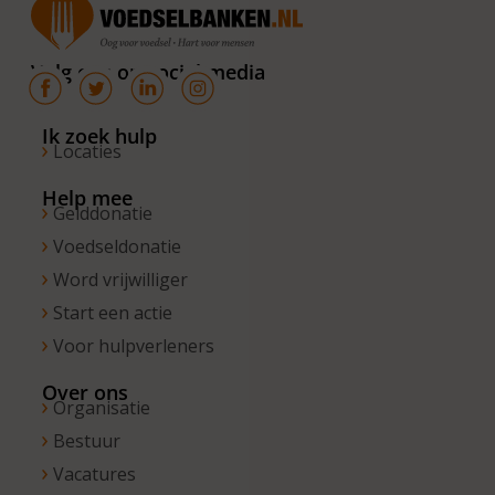
van 10.00 –
16.00 uur. Op
Volg ons op social media
de vrijdagen
zijn wij
bereikbaar
Ik zoek hulp
Locaties
van 10.00 –
13.00 uur.
Help mee
Gelddonatie
Voedseldonatie
Word vrijwilliger
Start een actie
Voor hulpverleners
Over ons
Organisatie
Bestuur
Vacatures