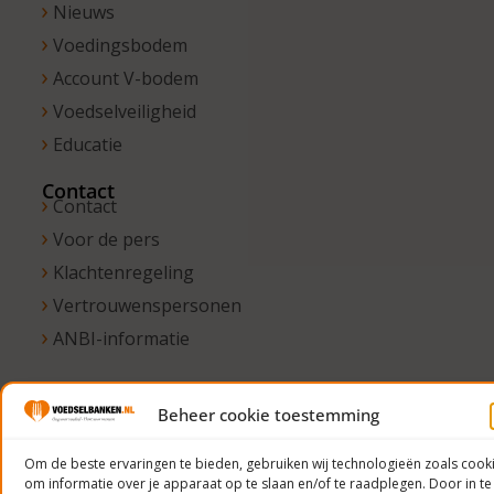
Nieuws
Voedingsbodem
Account V-bodem
Voedselveiligheid
Educatie
Contact
Contact
Voor de pers
Klachtenregeling
Vertrouwenspersonen
ANBI-informatie
Beheer cookie toestemming
© 2023
Voedselbanken
Om de beste ervaringen te bieden, gebruiken wij technologieën zoals cook
om informatie over je apparaat op te slaan en/of te raadplegen. Door in te
Nederland