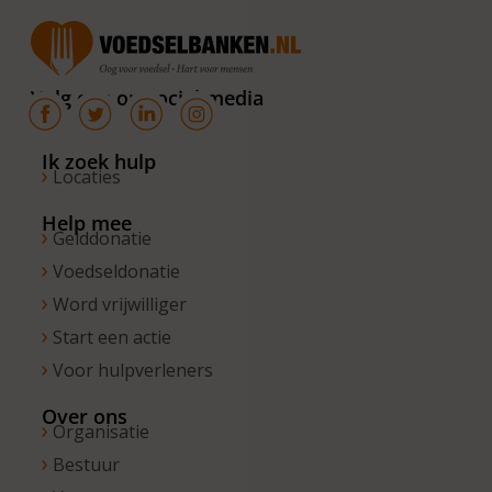
donderdag
van 10.00 –
16.00 uur. Op
Volg ons op social media
de vrijdagen
zijn wij
bereikbaar
Ik zoek hulp
Locaties
van 10.00 –
13.00 uur.
Help mee
Gelddonatie
Voedseldonatie
Word vrijwilliger
Start een actie
Voor hulpverleners
Over ons
Organisatie
Bestuur