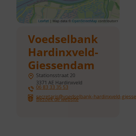
Leaflet
| Map data ©
OpenStreetMap
contributors
Voedselbank
Hardinxveld-
Giessendam
Stationsstraat 20
3371 AE
Hardinxveld
06 83 33 35 53
secretaris@voedselbank-hardinxveld-giess
Bezoek de website