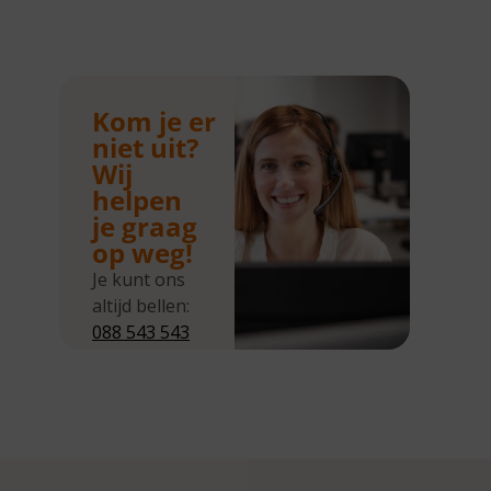
Kom je er
niet uit?
Wij
helpen
je graag
op weg!
Je kunt ons
altijd bellen:
088 543 543
5
Wij zijn
bereikbaar
van
maandag tot
en met