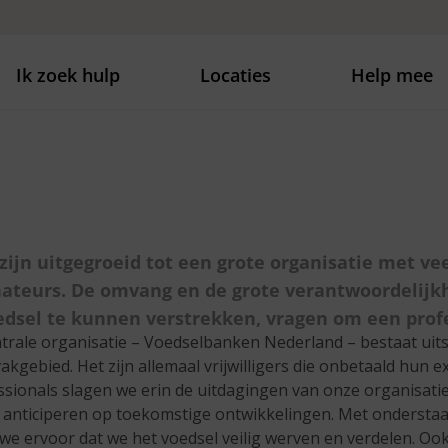
Ik zoek hulp
Locaties
Help mee
ijn uitgegroeid tot een grote organisatie met vee
onateurs. De omvang en de grote verantwoordelijk
dsel te kunnen verstrekken, vragen om een profe
trale organisatie – Voedselbanken Nederland – bestaat uits
kgebied. Het zijn allemaal vrijwilligers die onbetaald hun ex
sionals slagen we erin de uitdagingen van onze organisati
te anticiperen op toekomstige ontwikkelingen. Met onderst
e ervoor dat we het voedsel veilig werven en verdelen. Ook