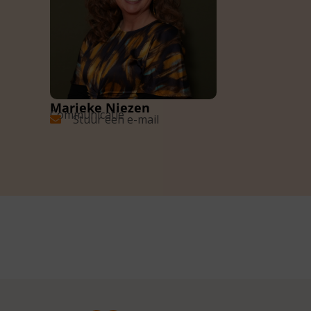
Marieke Niezen
Communicatie
Stuur een e-mail