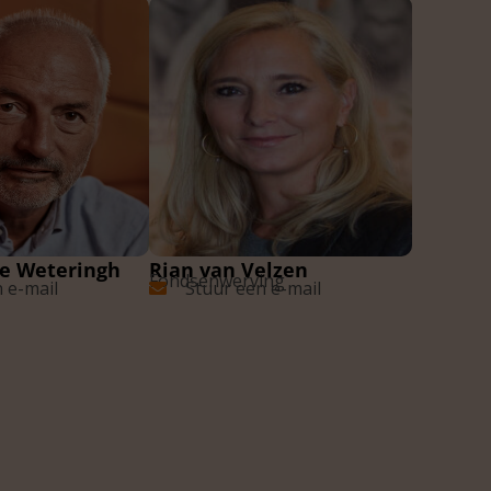
e Weteringh
Rian van Velzen
Fondsenwerving
 e-mail
Stuur een e-mail