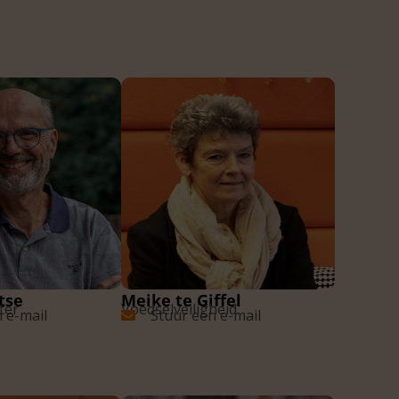
tse
Meike te Giffel
ter
Voedselveiligheid
 e-mail
Stuur een e-mail