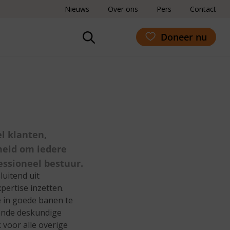
Nieuws
Over ons
Pers
Contact
Doneer nu
l klanten,
heid om iedere
ssioneel bestuur.
luitend uit
pertise inzetten.
e in goede banen te
aande deskundige
 voor alle overige