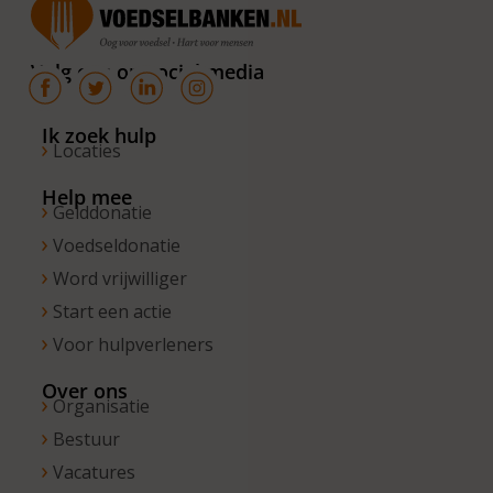
van 10.00 –
16.00 uur. Op
Volg ons op social media
de vrijdagen
zijn wij
bereikbaar
Ik zoek hulp
Locaties
van 10.00 –
13.00 uur.
Help mee
Gelddonatie
Voedseldonatie
Word vrijwilliger
Start een actie
Voor hulpverleners
Over ons
Organisatie
Bestuur
Vacatures