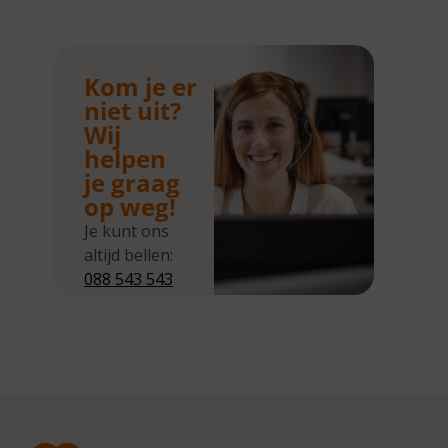
Kom je er
niet uit?
Wij
helpen
je graag
op weg!
Je kunt ons
altijd bellen:
088 543 543
5
Wij zijn
bereikbaar
van
maandag tot
en met
donderdag