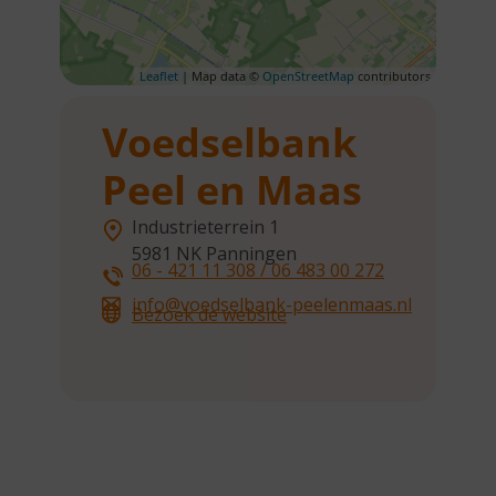
Leaflet
| Map data ©
OpenStreetMap
contributors
Voedselbank
Peel en Maas
Industrieterrein 1
5981 NK
Panningen
06 - 421 11 308 / 06 483 00 272
info@voedselbank-peelenmaas.nl
Bezoek de website