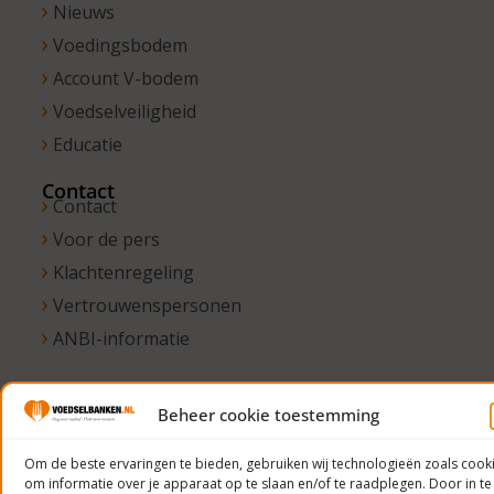
Nieuws
Voedingsbodem
Account V-bodem
Voedselveiligheid
Educatie
Contact
Contact
Voor de pers
Klachtenregeling
Vertrouwenspersonen
ANBI-informatie
Beheer cookie toestemming
© 2023
Voedselbanken
Om de beste ervaringen te bieden, gebruiken wij technologieën zoals cook
om informatie over je apparaat op te slaan en/of te raadplegen. Door in te
Nederland