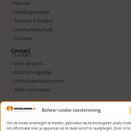
Nieuws
Voedingsbodem
Account V-bodem
Voedselveiligheid
Educatie
Contact
Contact
Voor de pers
Klachtenregeling
Vertrouwenspersonen
ANBI-informatie
Beheer cookie toestemming
© 2023
Voedselbanken
Om de beste ervaringen te bieden, gebruiken wij technologieën zoals cook
om informatie over je apparaat op te slaan en/of te raadplegen. Door in te
Nederland