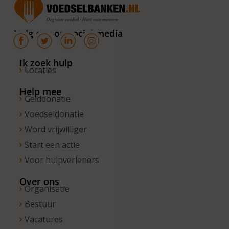
van 10.00 –
16.00 uur. Op
Volg ons op social media
de vrijdagen
zijn wij
bereikbaar
Ik zoek hulp
Locaties
van 10.00 –
13.00 uur.
Help mee
Gelddonatie
Voedseldonatie
Word vrijwilliger
Start een actie
Voor hulpverleners
Over ons
Organisatie
Bestuur
Vacatures