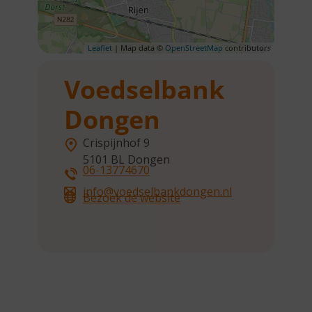
Leaflet
| Map data ©
OpenStreetMap
contributors
Voedselbank
Dongen
Crispijnhof 9
5101 BL
Dongen
06-13774670
info@voedselbankdongen.nl
Bezoek de website