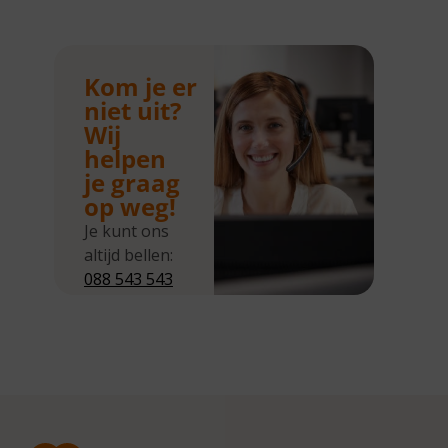
Kom je er
niet uit?
Wij
helpen
je graag
op weg!
Je kunt ons
altijd bellen:
088 543 543
5
Wij zijn
bereikbaar
van
maandag tot
en met
donderdag