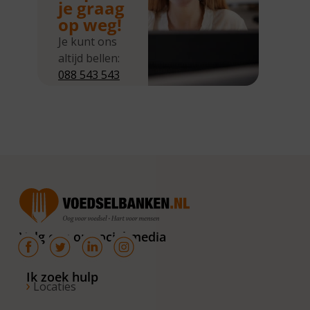
je graag
op weg!
Je kunt ons
altijd bellen:
088 543 543
5
Wij zijn
bereikbaar
van
maandag tot
en met
donderdag
van 10.00 –
16.00 uur. Op
Volg ons op social media
de vrijdagen
zijn wij
bereikbaar
Ik zoek hulp
Locaties
van 10.00 –
13.00 uur.