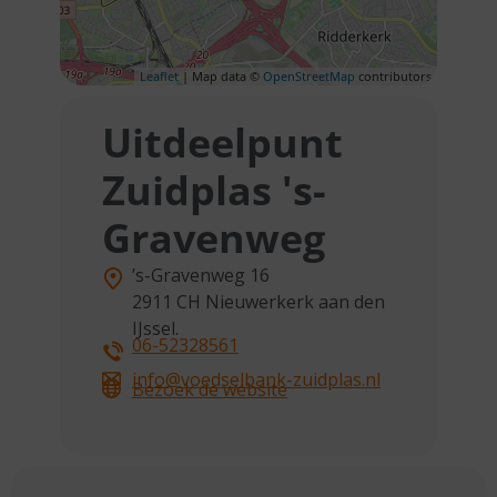
Leaflet
| Map data ©
OpenStreetMap
contributors
Uitdeelpunt
Zuidplas 's-
Gravenweg
’s-Gravenweg 16
2911 CH
Nieuwerkerk aan den
IJssel.
06-52328561
info@voedselbank-zuidplas.nl
Bezoek de website