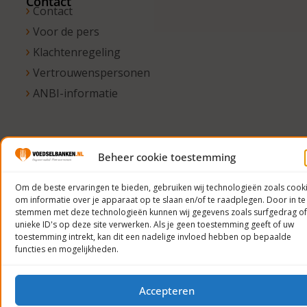
Contact
Contact
Voor de pers
Klachtenregeling
Vertrouwenspersonen
ANBI-informatie
© 2023
Beheer cookie toestemming
Voedselbanken
Nederland
Om de beste ervaringen te bieden, gebruiken wij technologieën zoals cook
om informatie over je apparaat op te slaan en/of te raadplegen. Door in te
Privacyverklaring
stemmen met deze technologieën kunnen wij gegevens zoals surfgedrag of
unieke ID's op deze site verwerken. Als je geen toestemming geeft of uw
toestemming intrekt, kan dit een nadelige invloed hebben op bepaalde
functies en mogelijkheden.
Accepteren