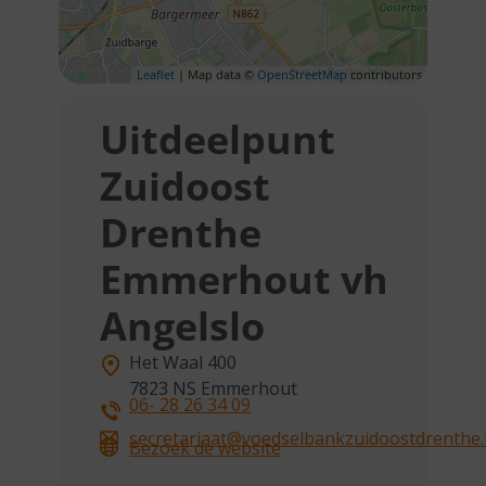
Leaflet
| Map data ©
OpenStreetMap
contributors
Uitdeelpunt
Zuidoost
Drenthe
Emmerhout vh
Angelslo
Het Waal 400
7823 NS
Emmerhout
06- 28 26 34 09
secretariaat@voedselbankzuidoostdrenthe.
Bezoek de website