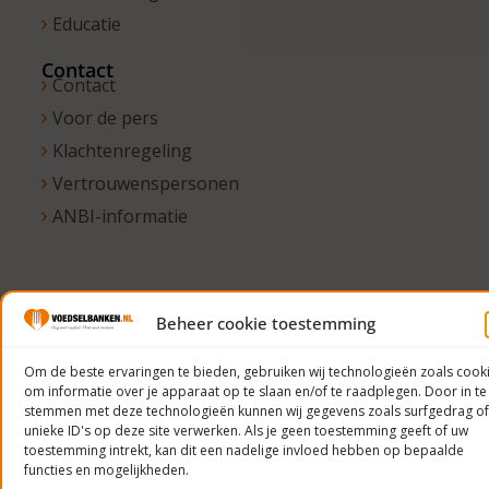
Educatie
Contact
Contact
Voor de pers
Klachtenregeling
Vertrouwenspersonen
ANBI-informatie
© 2023
Beheer cookie toestemming
Voedselbanken
Nederland
Om de beste ervaringen te bieden, gebruiken wij technologieën zoals cook
Privacyverklaring
om informatie over je apparaat op te slaan en/of te raadplegen. Door in te
stemmen met deze technologieën kunnen wij gegevens zoals surfgedrag of
unieke ID's op deze site verwerken. Als je geen toestemming geeft of uw
toestemming intrekt, kan dit een nadelige invloed hebben op bepaalde
functies en mogelijkheden.