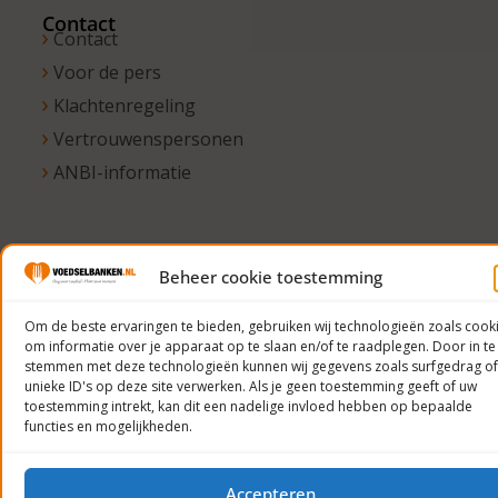
Contact
Contact
Voor de pers
Klachtenregeling
Vertrouwenspersonen
ANBI-informatie
© 2023
Beheer cookie toestemming
Voedselbanken
Nederland
Om de beste ervaringen te bieden, gebruiken wij technologieën zoals cook
om informatie over je apparaat op te slaan en/of te raadplegen. Door in te
Privacyverklaring
stemmen met deze technologieën kunnen wij gegevens zoals surfgedrag of
unieke ID's op deze site verwerken. Als je geen toestemming geeft of uw
toestemming intrekt, kan dit een nadelige invloed hebben op bepaalde
functies en mogelijkheden.
Accepteren