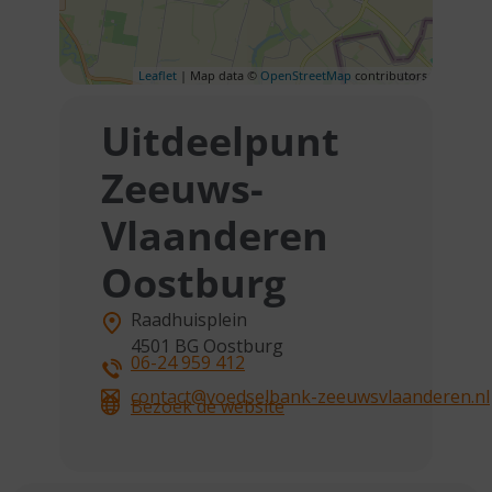
Leaflet
| Map data ©
OpenStreetMap
contributors
Uitdeelpunt
Zeeuws-
Vlaanderen
Oostburg
Raadhuisplein
4501 BG
Oostburg
06-24 959 412
contact@voedselbank-zeeuwsvlaanderen.nl
Bezoek de website