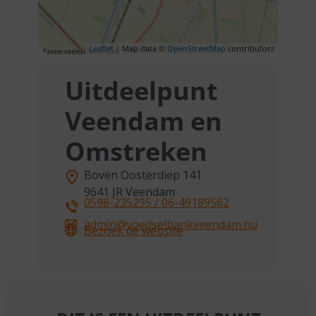
Leaflet
| Map data ©
OpenStreetMap
contributors
Uitdeelpunt
Veendam en
Omstreken
Boven Oosterdiep 141
9641 JR
Veendam
0598-235295 / 06-49189562
admin@voedselbankveendam.nu
Bezoek de website