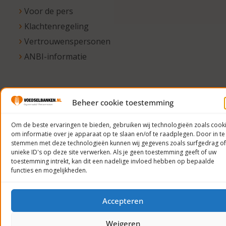
Voor de pers
Klachtenregeling
Vertrouwenspersonen
ANBI-informatie
© 2023
Beheer cookie toestemming
Voedselbanken
Om de beste ervaringen te bieden, gebruiken wij technologieën zoals cook
Nederland
om informatie over je apparaat op te slaan en/of te raadplegen. Door in te
Privacyverklaring
stemmen met deze technologieën kunnen wij gegevens zoals surfgedrag of
unieke ID's op deze site verwerken. Als je geen toestemming geeft of uw
toestemming intrekt, kan dit een nadelige invloed hebben op bepaalde
functies en mogelijkheden.
Accepteren
Weigeren