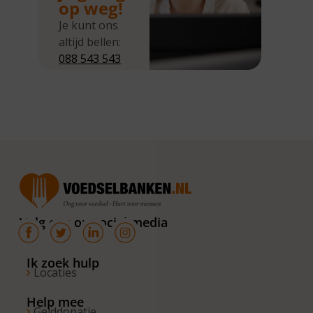
op weg!
Je kunt ons
altijd bellen:
088 543 543
5
Wij zijn
bereikbaar
van
maandag tot
en met
donderdag
van 10.00 –
16.00 uur. Op
Volg ons op social media
de vrijdagen
zijn wij
bereikbaar
Ik zoek hulp
Locaties
van 10.00 –
13.00 uur.
Help mee
Gelddonatie