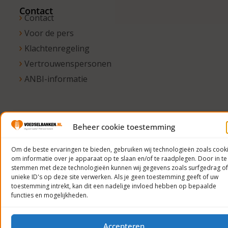
Contact
Contact
Voor de pers
Klachtenregeling
Vertrouwenspersonen
ANBI-informatie
© 2023
Beheer cookie toestemming
Voedselbanken
Nederland
Om de beste ervaringen te bieden, gebruiken wij technologieën zoals cook
om informatie over je apparaat op te slaan en/of te raadplegen. Door in te
Privacyverklaring
stemmen met deze technologieën kunnen wij gegevens zoals surfgedrag of
unieke ID's op deze site verwerken. Als je geen toestemming geeft of uw
toestemming intrekt, kan dit een nadelige invloed hebben op bepaalde
functies en mogelijkheden.
Accepteren