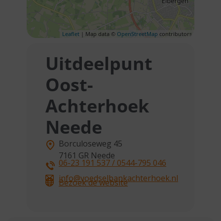
Leaflet
| Map data ©
OpenStreetMap
contributors
Uitdeelpunt
Oost-
Achterhoek
Neede
Borculoseweg 45
7161 GR
Neede
06-23 191 537 / 0544-795 046
info@voedselbankachterhoek.nl
Bezoek de website