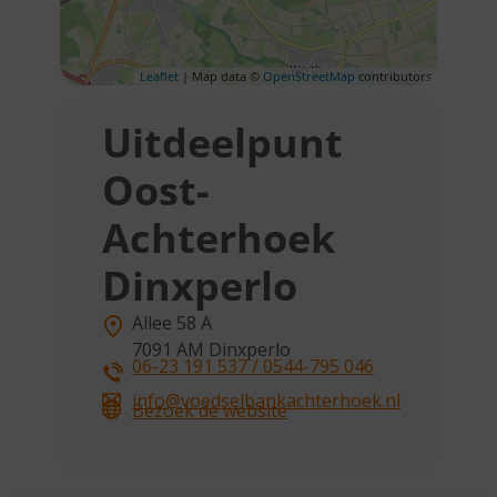
Leaflet
| Map data ©
OpenStreetMap
contributors
Uitdeelpunt
Oost-
Achterhoek
Dinxperlo
Allee 58 A
7091 AM
Dinxperlo
06-23 191 537 / 0544-795 046
info@voedselbankachterhoek.nl
Bezoek de website