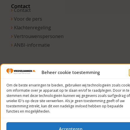
Contact
Contact
Voor de pers
Klachtenregeling
Vertrouwenspersonen
ANBI-informatie
© 2023
Beheer cookie toestemming
Voedselbanken
Nederland
Om de beste ervaringen te bieden, gebruiken wij technologieën zoals cook
om informatie over je apparaat op te slaan en/of te raadplegen. Door in te
Privacyverklaring
stemmen met deze technologieën kunnen wij gegevens zoals surfgedrag of
unieke ID's op deze site verwerken. Als je geen toestemming geeft of uw
toestemming intrekt, kan dit een nadelige invloed hebben op bepaalde
functies en mogelijkheden.
Accepteren