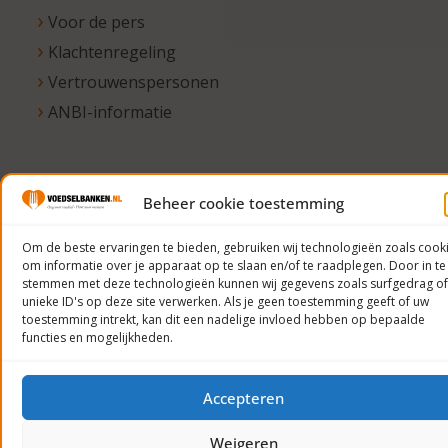
Voor de pers
Klachtenregeling
Vertrouwenspersonen
ANBI-informatie
© 2023
Beheer cookie toestemming
Voedselbanken
Om de beste ervaringen te bieden, gebruiken wij technologieën zoals cook
Nederland
om informatie over je apparaat op te slaan en/of te raadplegen. Door in te
Privacyverklaring
stemmen met deze technologieën kunnen wij gegevens zoals surfgedrag of
unieke ID's op deze site verwerken. Als je geen toestemming geeft of uw
toestemming intrekt, kan dit een nadelige invloed hebben op bepaalde
functies en mogelijkheden.
Accepteren
Weigeren