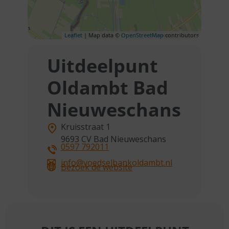
Leaflet
| Map data ©
OpenStreetMap
contributors
Uitdeelpunt
Oldambt Bad
Nieuweschans
Kruisstraat 1
9693 CV
Bad Nieuweschans
0597 792011
info@voedselbankoldambt.nl
Bezoek de website