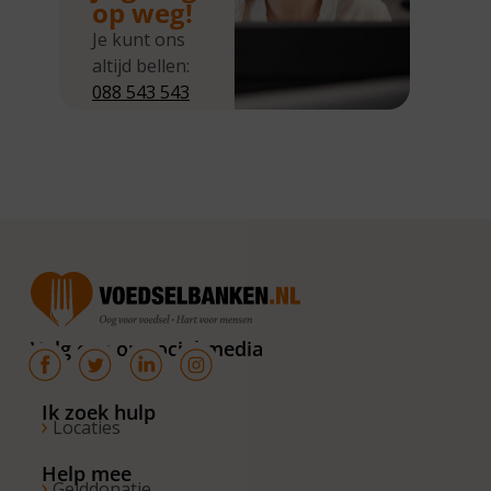
op weg!
Je kunt ons
altijd bellen:
088 543 543
5
Wij zijn
bereikbaar
van
maandag tot
en met
donderdag
van 10.00 –
16.00 uur. Op
Volg ons op social media
de vrijdagen
zijn wij
bereikbaar
Ik zoek hulp
Locaties
van 10.00 –
13.00 uur.
Help mee
Gelddonatie