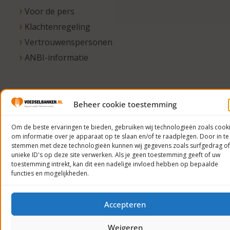
Voor de pers
Klachtenregeling
Vertrouwenspersonen
ANBI-informatie
© 2023
Beheer cookie toestemming
Voedselbanken
Om de beste ervaringen te bieden, gebruiken wij technologieën zoals cook
Nederland
om informatie over je apparaat op te slaan en/of te raadplegen. Door in te
Privacyverklaring
stemmen met deze technologieën kunnen wij gegevens zoals surfgedrag of
unieke ID's op deze site verwerken. Als je geen toestemming geeft of uw
toestemming intrekt, kan dit een nadelige invloed hebben op bepaalde
functies en mogelijkheden.
Accepteren
Weigeren