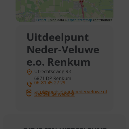
Leaflet
| Map data ©
OpenStreetMap
contributors
Uitdeelpunt
Neder-Veluwe
e.o. Renkum
Utrechtseweg 93
6871 DP
Renkum
06-81 45 27 29
info@voedselbanknederveluwe.nl
Bezoek de website