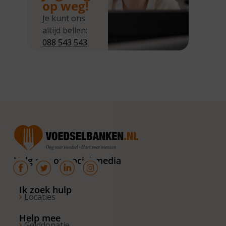
op weg!
Je kunt ons
altijd bellen:
088 543 543
5
Wij zijn
bereikbaar
van
maandag tot
en met
donderdag
van 10.00 –
16.00 uur. Op
Volg ons op social media
de vrijdagen
zijn wij
bereikbaar
Ik zoek hulp
Locaties
van 10.00 –
13.00 uur.
Help mee
Gelddonatie