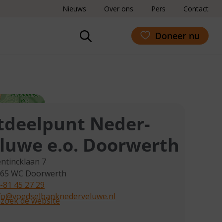
Nieuws
Over ons
Pers
Contact
Doneer nu
tdeelpunt Neder-
luwe e.o. Doorwerth
ntincklaan 7
865 WC
Doorwerth
-81 45 27 29
fo@voedselbanknederveluwe.nl
zoek de website