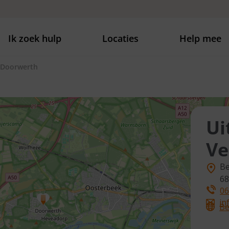
Ik zoek hulp
Locaties
Help mee
 Doorwerth
Ui
Ve
Be
6
06
in
Be