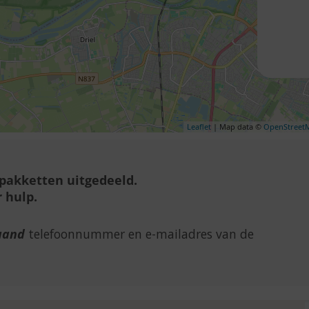
Leaflet
| Map data ©
OpenStreet
lpakketten uitgedeeld.
 hulp.
aand
telefoonnummer en e-mailadres van de