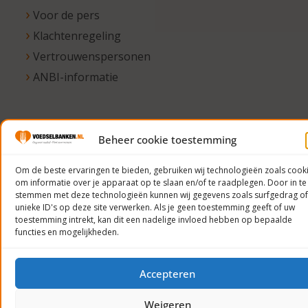
Voor de pers
Klachtenregeling
Vertrouwenspersonen
ANBI-informatie
© 2023
Beheer cookie toestemming
Voedselbanken
Om de beste ervaringen te bieden, gebruiken wij technologieën zoals cook
Nederland
om informatie over je apparaat op te slaan en/of te raadplegen. Door in te
Privacyverklaring
stemmen met deze technologieën kunnen wij gegevens zoals surfgedrag of
unieke ID's op deze site verwerken. Als je geen toestemming geeft of uw
toestemming intrekt, kan dit een nadelige invloed hebben op bepaalde
functies en mogelijkheden.
Accepteren
Weigeren