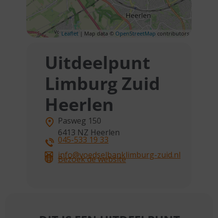
Leaflet
| Map data ©
OpenStreetMap
contributors
Uitdeelpunt
Limburg Zuid
Heerlen
Pasweg 150
6413 NZ
Heerlen
045-533 19 33
info@voedselbanklimburg-zuid.nl
Bezoek de website