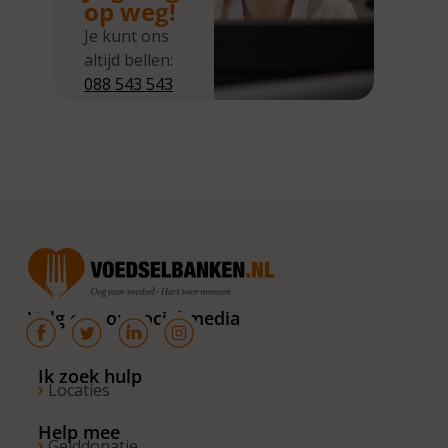
op weg!
Je kunt ons
altijd bellen:
088 543 543
5
Wij zijn
bereikbaar
van
maandag tot
en met
donderdag
van 10.00 –
16.00 uur. Op
Volg ons op social media
de vrijdagen
zijn wij
bereikbaar
Ik zoek hulp
Locaties
van 10.00 –
13.00 uur.
Help mee
Gelddonatie