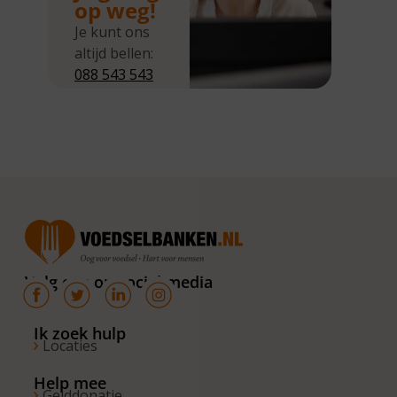
op weg!
Je kunt ons
altijd bellen:
088 543 543
5
Wij zijn
bereikbaar
van
maandag tot
en met
donderdag
van 10.00 –
16.00 uur. Op
Volg ons op social media
de vrijdagen
zijn wij
bereikbaar
Ik zoek hulp
Locaties
van 10.00 –
13.00 uur.
Help mee
Gelddonatie