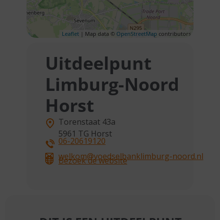
Leaflet
| Map data ©
OpenStreetMap
contributors
Uitdeelpunt
Limburg-Noord
Horst
Torenstaat 43a
5961 TG
Horst
06-20619120
welkom@voedselbanklimburg-noord.nl
Bezoek de website