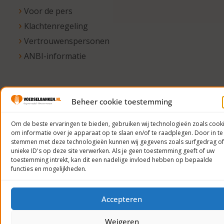
Voor de pers
Klachtenregeling
Vertrouwenspersonen
ANBI-informatie
© 2023
Beheer cookie toestemming
Voedselbanken
Om de beste ervaringen te bieden, gebruiken wij technologieën zoals cook
Nederland
om informatie over je apparaat op te slaan en/of te raadplegen. Door in te
Privacyverklaring
stemmen met deze technologieën kunnen wij gegevens zoals surfgedrag of
unieke ID's op deze site verwerken. Als je geen toestemming geeft of uw
toestemming intrekt, kan dit een nadelige invloed hebben op bepaalde
functies en mogelijkheden.
Accepteren
Weigeren