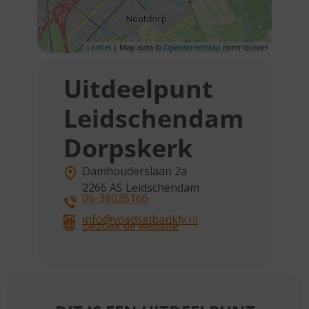
Leaflet
| Map data ©
OpenStreetMap
contributors
Uitdeelpunt
Leidschendam
Dorpskerk
Damhouderslaan 2a
2266 AS
Leidschendam
06-38035166
info@voedselbanklv.nl
Bezoek de website