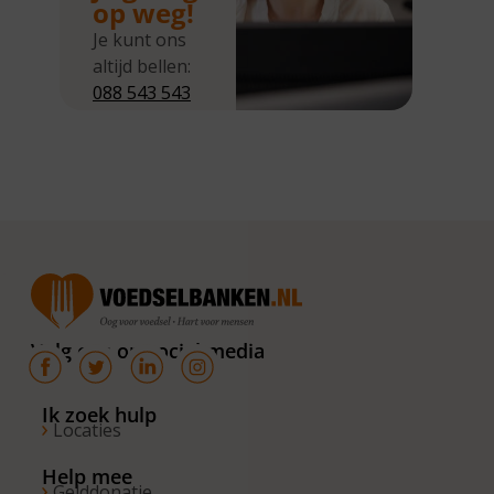
op weg!
Je kunt ons
altijd bellen:
088 543 543
5
Wij zijn
bereikbaar
van
maandag tot
en met
donderdag
van 10.00 –
16.00 uur. Op
Volg ons op social media
de vrijdagen
zijn wij
bereikbaar
Ik zoek hulp
Locaties
van 10.00 –
13.00 uur.
Help mee
Gelddonatie