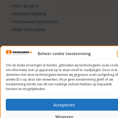
Voor de pers
Klachtenregeling
Vertrouwenspersonen
ANBI-informatie
© 2023
Beheer cookie toestemming
Voedselbanken
Om de beste ervaringen te bieden, gebruiken wij technologieën zoals cook
Nederland
om informatie over je apparaat op te slaan en/of te raadplegen. Door in te
Privacyverklaring
stemmen met deze technologieën kunnen wij gegevens zoals surfgedrag of
unieke ID's op deze site verwerken. Als je geen toestemming geeft of uw
toestemming intrekt, kan dit een nadelige invloed hebben op bepaalde
functies en mogelijkheden.
Accepteren
Weigeren