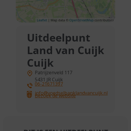
Leaflet
| Map data ©
OpenStreetMap
contributors
Uitdeelpunt
Land van Cuijk
Cuijk
Patrijzenveld 117
5431 JR
Cuijk
06-21671397
info@voedselbanklandvancuijk.nl
Bezoek de website