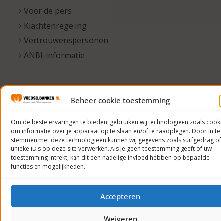
Voor de pers
Klachtenregeling
Vertrouwenspersonen
ANBI-informatie
© 2023
Beheer cookie toestemming
Voedselbanken
Om de beste ervaringen te bieden, gebruiken wij technologieën zoals cook
Nederland
om informatie over je apparaat op te slaan en/of te raadplegen. Door in te
Privacyverklaring
stemmen met deze technologieën kunnen wij gegevens zoals surfgedrag of
unieke ID's op deze site verwerken. Als je geen toestemming geeft of uw
toestemming intrekt, kan dit een nadelige invloed hebben op bepaalde
functies en mogelijkheden.
Accepteren
Weigeren