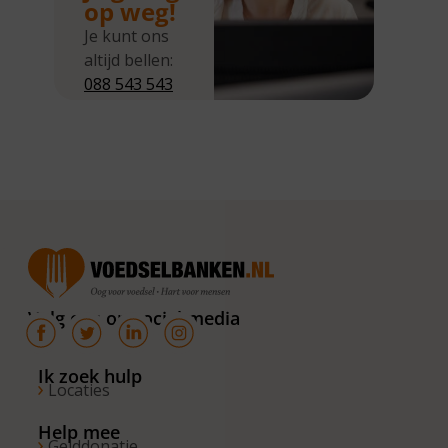
op weg!
Je kunt ons
altijd bellen:
088 543 543
5
Wij zijn
bereikbaar
van
maandag tot
en met
donderdag
van 10.00 –
16.00 uur. Op
Volg ons op social media
de vrijdagen
zijn wij
bereikbaar
Ik zoek hulp
Locaties
van 10.00 –
13.00 uur.
Help mee
Gelddonatie