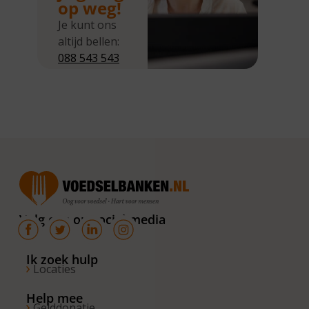
op weg!
Je kunt ons
altijd bellen:
088 543 543
5
Wij zijn
bereikbaar
van
maandag tot
en met
donderdag
van 10.00 –
16.00 uur. Op
Volg ons op social media
de vrijdagen
zijn wij
bereikbaar
Ik zoek hulp
Locaties
van 10.00 –
13.00 uur.
Help mee
Gelddonatie