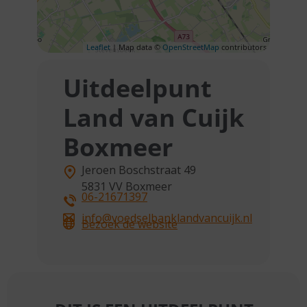
Leaflet
| Map data ©
OpenStreetMap
contributors
Uitdeelpunt
Land van Cuijk
Boxmeer
Jeroen Boschstraat 49
5831 VV
Boxmeer
06-21671397
info@voedselbanklandvancuijk.nl
Bezoek de website