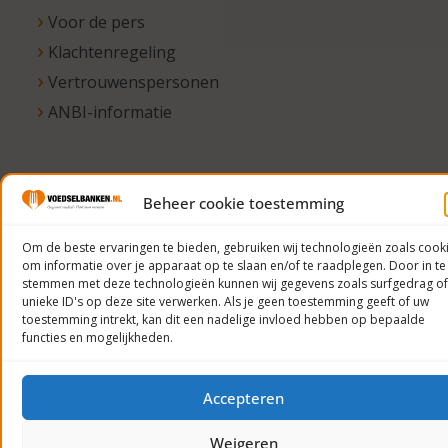
Voor de pers
Klachtenregeling
Vertrouwenspersonen
ANBI-informatie
© 2023
Beheer cookie toestemming
Voedselbanken
Om de beste ervaringen te bieden, gebruiken wij technologieën zoals cook
Nederland
om informatie over je apparaat op te slaan en/of te raadplegen. Door in te
Privacyverklaring
stemmen met deze technologieën kunnen wij gegevens zoals surfgedrag of
unieke ID's op deze site verwerken. Als je geen toestemming geeft of uw
toestemming intrekt, kan dit een nadelige invloed hebben op bepaalde
functies en mogelijkheden.
Accepteren
Weigeren