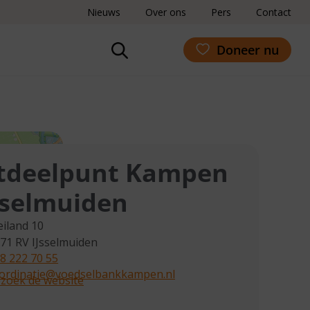
Nieuws
Over ons
Pers
Contact
Doneer nu
tdeelpunt Kampen
sselmuiden
eiland 10
71 RV
IJsselmuiden
8 222 70 55
ordinatie@voedselbankkampen.nl
zoek de website