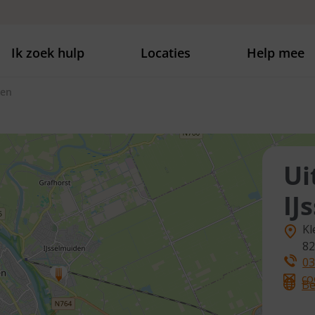
Ik zoek hulp
Locaties
Help mee
den
Ui
IJ
Kl
82
03
co
Be