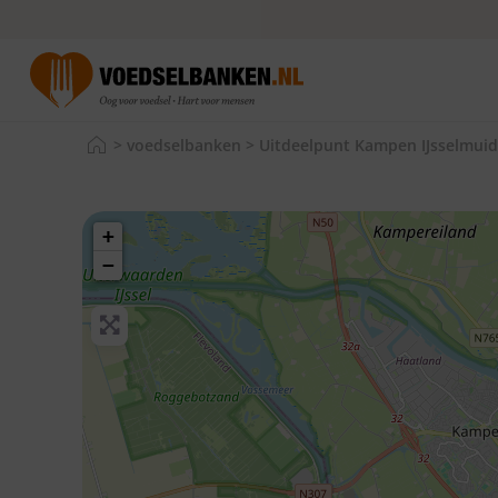
>
voedselbanken
>
Uitdeelpunt Kampen IJsselmui
+
−