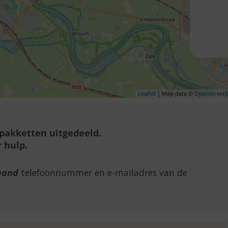
Leaflet
| Map data ©
OpenStreet
lpakketten uitgedeeld.
 hulp.
aand
telefoonnummer en e-mailadres van de