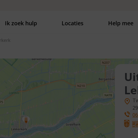
Ik zoek hulp
Locaties
Help mee
rkerk
Ui
Le
Tw
2
06
wg
Be