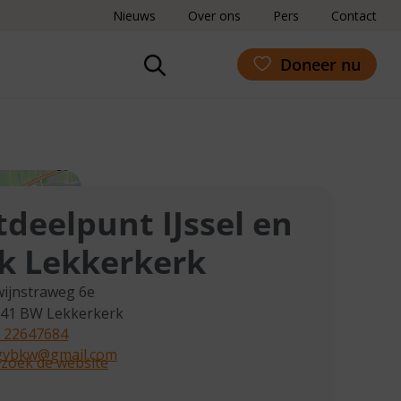
Nieuws
Over ons
Pers
Contact
Doneer nu
tdeelpunt IJssel en
k Lekkerkerk
ijnstraweg 6e
941 BW
Lekkerkerk
 22647684
vbkw@gmail.com
zoek de website