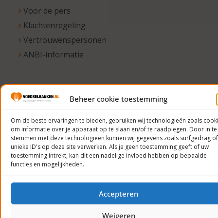
Voor de pers
Klachtenregeling
Vertrouwenspersonen
ANBI-informatie
© 2023
Beheer cookie toestemming
Voedselbanken
Om de beste ervaringen te bieden, gebruiken wij technologieën zoals cook
Nederland
om informatie over je apparaat op te slaan en/of te raadplegen. Door in te
Privacyverklaring
stemmen met deze technologieën kunnen wij gegevens zoals surfgedrag of
unieke ID's op deze site verwerken. Als je geen toestemming geeft of uw
toestemming intrekt, kan dit een nadelige invloed hebben op bepaalde
functies en mogelijkheden.
Accepteren
Weigeren