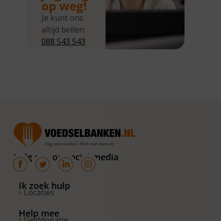
op weg!
Je kunt ons
altijd bellen:
088 543 543
5
Wij zijn
bereikbaar
van
maandag tot
en met
donderdag
van 10.00 –
16.00 uur. Op
Volg ons op social media
de vrijdagen
zijn wij
bereikbaar
Ik zoek hulp
Locaties
van 10.00 –
13.00 uur.
Help mee
Gelddonatie