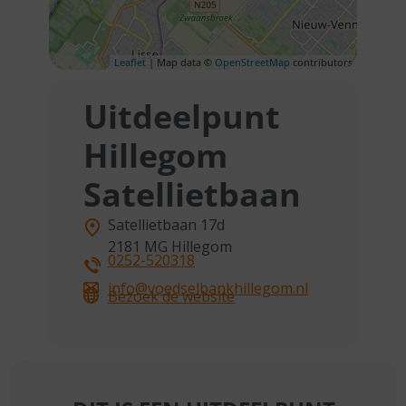
Leaflet
| Map data ©
OpenStreetMap
contributors
Uitdeelpunt
Hillegom
Satellietbaan
Satellietbaan 17d
2181 MG
Hillegom
0252-520318
info@voedselbankhillegom.nl
Bezoek de website