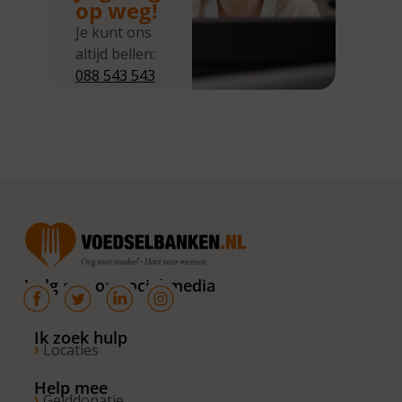
op weg!
Je kunt ons
altijd bellen:
088 543 543
5
Wij zijn
bereikbaar
van
maandag tot
en met
donderdag
van 10.00 –
16.00 uur. Op
Volg ons op social media
de vrijdagen
zijn wij
bereikbaar
Ik zoek hulp
Locaties
van 10.00 –
13.00 uur.
Help mee
Gelddonatie