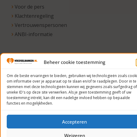
Voor de pers
Klachtenregeling
Vertrouwenspersonen
ANBI-informatie
© 2023
Beheer cookie toestemming
Voedselbanken
Om de beste ervaringen te bieden, gebruiken wij technologieën zoals cook
Nederland
om informatie over je apparaat op te slaan en/of te raadplegen. Door in te
Privacyverklaring
stemmen met deze technologieën kunnen wij gegevens zoals surfgedrag of
unieke ID's op deze site verwerken. Als je geen toestemming geeft of uw
toestemming intrekt, kan dit een nadelige invloed hebben op bepaalde
functies en mogelijkheden.
Accepteren
Weigeren