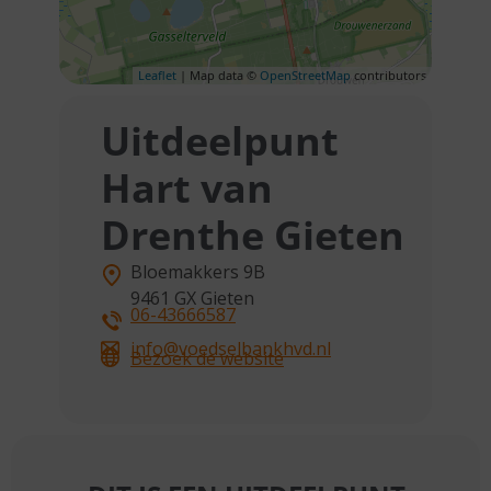
Leaflet
| Map data ©
OpenStreetMap
contributors
Uitdeelpunt
Hart van
Drenthe Gieten
Bloemakkers 9B
9461 GX
Gieten
06-43666587
info@voedselbankhvd.nl
Bezoek de website