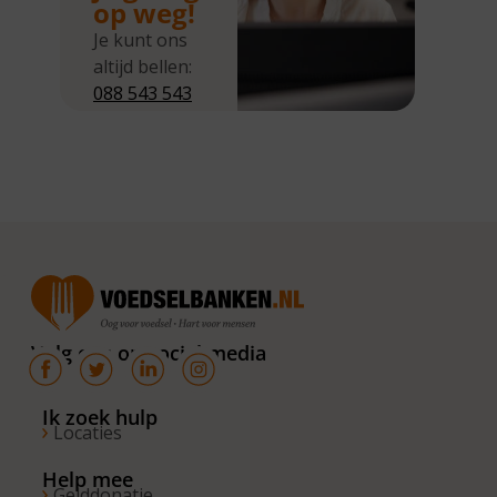
op weg!
Je kunt ons
altijd bellen:
088 543 543
5
Wij zijn
bereikbaar
van
maandag tot
en met
donderdag
van 10.00 –
16.00 uur. Op
Volg ons op social media
de vrijdagen
zijn wij
bereikbaar
Ik zoek hulp
Locaties
van 10.00 –
13.00 uur.
Help mee
Gelddonatie