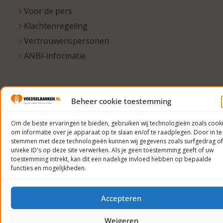
Voor de pers
Klachtenregeling
Vertrouwenspersonen
ANBI-informatie
© 2023
Beheer cookie toestemming
Voedselbanken
Om de beste ervaringen te bieden, gebruiken wij technologieën zoals cook
Nederland
om informatie over je apparaat op te slaan en/of te raadplegen. Door in te
Privacyverklaring
stemmen met deze technologieën kunnen wij gegevens zoals surfgedrag of
unieke ID's op deze site verwerken. Als je geen toestemming geeft of uw
toestemming intrekt, kan dit een nadelige invloed hebben op bepaalde
functies en mogelijkheden.
Accepteren
Weigeren