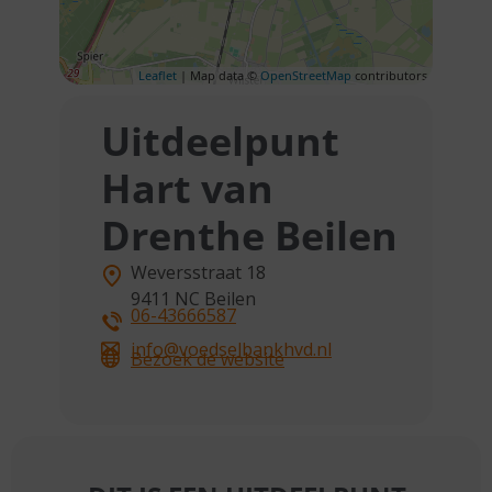
Leaflet
| Map data ©
OpenStreetMap
contributors
Uitdeelpunt
Hart van
Drenthe Beilen
Weversstraat 18
9411 NC
Beilen
06-43666587
info@voedselbankhvd.nl
Bezoek de website