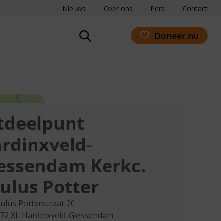
Nieuws
Over ons
Pers
Contact
Doneer nu
tdeelpunt
rdinxveld-
essendam Kerkc.
ulus Potter
ulus Potterstraat 20
72 XL
Hardinxveld-Giessendam