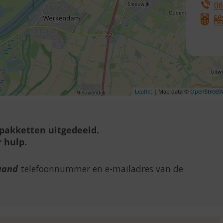
06
se
Be
Leaflet
| Map data ©
OpenStreet
lpakketten uitgedeeld.
 hulp.
aand
telefoonnummer en e-mailadres van de