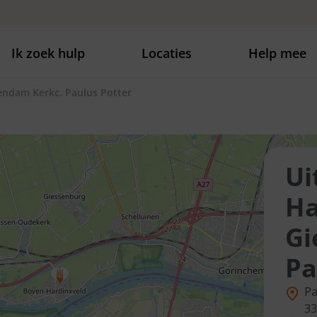
Ik zoek hulp
Locaties
Help mee
endam Kerkc. Paulus Potter
Ui
Ha
Gi
Pa
Pa
33