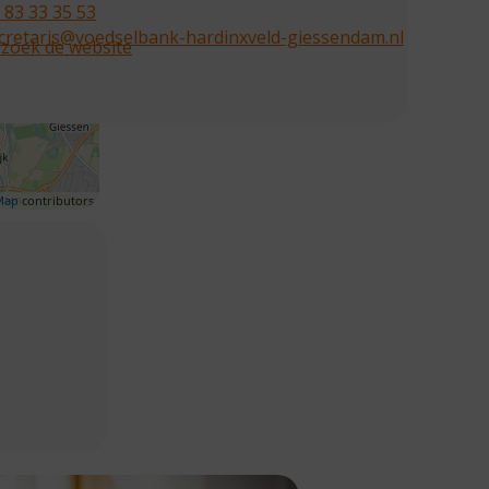
 83 33 35 53
cretaris@voedselbank-hardinxveld-giessendam.nl
zoek de website
Map
contributors