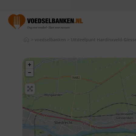
>
voedselbanken
>
Uitdeelpunt Hardinxveld-Giess
+
−