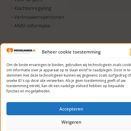
Klachtenregeling
Vertrouwenspersonen
ANBI-informatie
Beheer cookie toestemming
© 2023
Voedselbanken
Om de beste ervaringen te bieden, gebruiken wij technologieën zoals cook
Nederland
om informatie over je apparaat op te slaan en/of te raadplegen. Door in te
Privacyverklaring
stemmen met deze technologieën kunnen wij gegevens zoals surfgedrag of
unieke ID's op deze site verwerken. Als je geen toestemming geeft of uw
toestemming intrekt, kan dit een nadelige invloed hebben op bepaalde
functies en mogelijkheden.
Accepteren
Weigeren