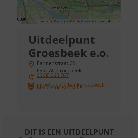
Leaflet
| Map data ©
OpenStreetMap
contributors
Uitdeelpunt
Groesbeek e.o.
Pannenstraat 29
6562 AC
Groesbeek
06-38 068 767
info@voedselbankgroesbeek.nl
Bezoek de website
DIT IS EEN UITDEELPUNT