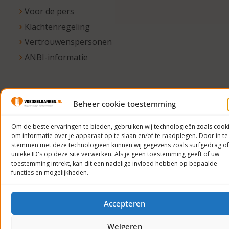
Voor de pers
Klachtenregeling
Vertrouwenspersonen
ANBI-informatie
© 2023
Beheer cookie toestemming
Voedselbanken
Om de beste ervaringen te bieden, gebruiken wij technologieën zoals cook
Nederland
om informatie over je apparaat op te slaan en/of te raadplegen. Door in te
Privacyverklaring
stemmen met deze technologieën kunnen wij gegevens zoals surfgedrag of
unieke ID's op deze site verwerken. Als je geen toestemming geeft of uw
toestemming intrekt, kan dit een nadelige invloed hebben op bepaalde
functies en mogelijkheden.
Accepteren
Weigeren