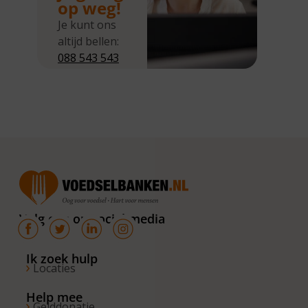
op weg!
Je kunt ons
altijd bellen:
088 543 543
5
Wij zijn
bereikbaar
van
maandag tot
en met
donderdag
van 10.00 –
16.00 uur. Op
Volg ons op social media
de vrijdagen
zijn wij
bereikbaar
Ik zoek hulp
Locaties
van 10.00 –
13.00 uur.
Help mee
Gelddonatie