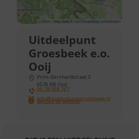
Leaflet
| Map data ©
OpenStreetMap
contributors
Uitdeelpunt
Groesbeek e.o.
Ooij
Prins Bernhardstraat 3
6576 BB
Ooij
06-38 068 767
info@voedselbankgroesbeek.nl
Bezoek de website