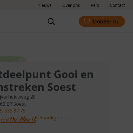
Nieuws
Over ons
Pers
Contact
Doneer nu
tdeelpunt Gooi en
streken Soest
jverheidsweg 20
62 ER
Soest
5-533 97 75
cretariaat@voedselbankgooi.nl
zoek de website