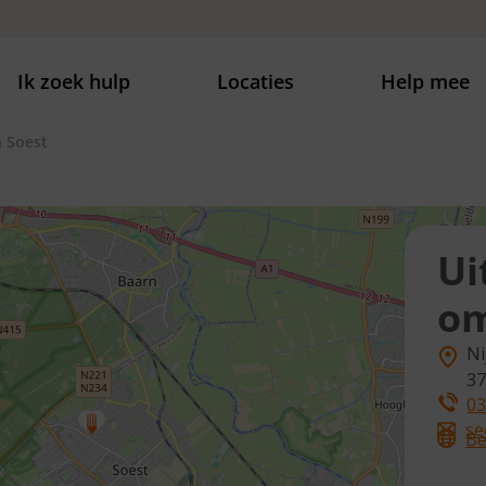
Ik zoek hulp
Locaties
Help mee
 Soest
Ui
om
Ni
37
03
se
Be