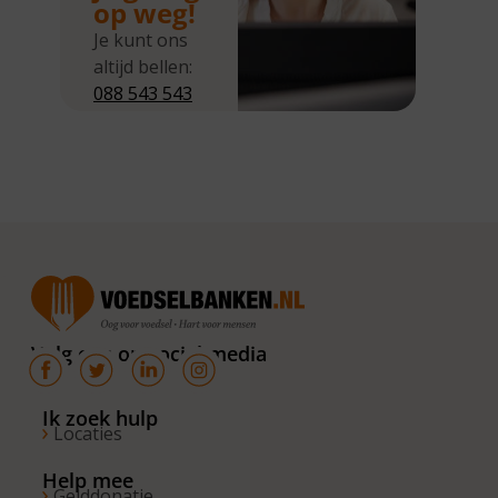
op weg!
Je kunt ons
altijd bellen:
088 543 543
5
Wij zijn
bereikbaar
van
maandag tot
en met
donderdag
van 10.00 –
16.00 uur. Op
Volg ons op social media
de vrijdagen
zijn wij
bereikbaar
Ik zoek hulp
Locaties
van 10.00 –
13.00 uur.
Help mee
Gelddonatie