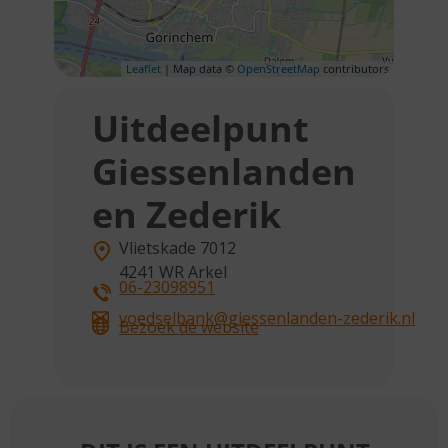
Leaflet
| Map data ©
OpenStreetMap
contributors
Uitdeelpunt
Giessenlanden
en Zederik
Vlietskade 7012
4241 WR
Arkel
06-23098951
voedselbank@giessenlanden-zederik.nl
Bezoek de website