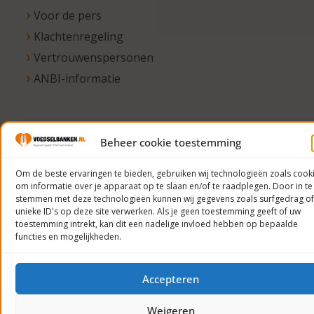
Voor de pers
Klachtenregeling
Vertrouwenspersonen
ANBI-informatie
© 2023
Beheer cookie toestemming
Voedselbanken
Om de beste ervaringen te bieden, gebruiken wij technologieën zoals cook
Nederland
om informatie over je apparaat op te slaan en/of te raadplegen. Door in te
Privacyverklaring
stemmen met deze technologieën kunnen wij gegevens zoals surfgedrag of
unieke ID's op deze site verwerken. Als je geen toestemming geeft of uw
toestemming intrekt, kan dit een nadelige invloed hebben op bepaalde
functies en mogelijkheden.
Accepteren
Weigeren