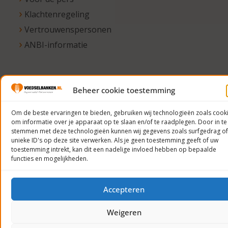
Klachtenregeling
Vertrouwenspersonen
ANBI-informatie
Beheer cookie toestemming
© 2023
Voedselbanken
Om de beste ervaringen te bieden, gebruiken wij technologieën zoals cook
Nederland
om informatie over je apparaat op te slaan en/of te raadplegen. Door in te
Privacyverklaring
stemmen met deze technologieën kunnen wij gegevens zoals surfgedrag of
unieke ID's op deze site verwerken. Als je geen toestemming geeft of uw
toestemming intrekt, kan dit een nadelige invloed hebben op bepaalde
functies en mogelijkheden.
Accepteren
Weigeren