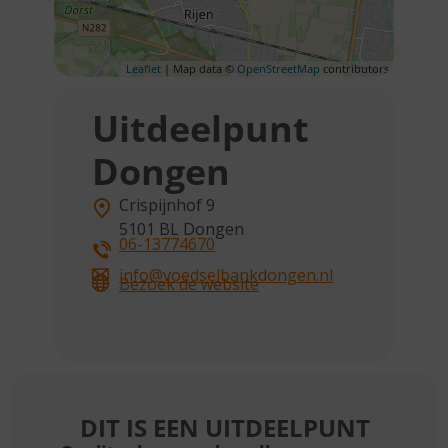
Leaflet
| Map data ©
OpenStreetMap
contributors
Uitdeelpunt
Dongen
Crispijnhof 9
5101 BL
Dongen
06-13774670
info@voedselbankdongen.nl
Bezoek de website
DIT IS EEN UITDEELPUNT