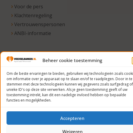
Voor de pers
Klachtenregeling
Vertrouwenspersonen
ANBI-informatie
© 2023
Beheer cookie toestemming
Voedselbanken
Om de beste ervaringen te bieden, gebruiken wij technologieën zoals cook
Nederland
om informatie over je apparaat op te slaan en/of te raadplegen. Door in te
Privacyverklaring
stemmen met deze technologieën kunnen wij gegevens zoals surfgedrag of
unieke ID's op deze site verwerken. Als je geen toestemming geeft of uw
toestemming intrekt, kan dit een nadelige invloed hebben op bepaalde
functies en mogelijkheden.
Accepteren
Weigeren