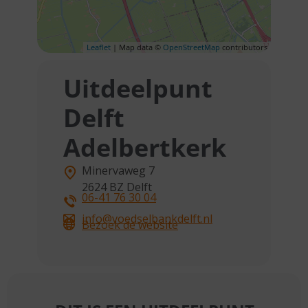
Leaflet
| Map data ©
OpenStreetMap
contributors
Uitdeelpunt
Delft
Adelbertkerk
Minervaweg 7
2624 BZ
Delft
06-41 76 30 04
info@voedselbankdelft.nl
Bezoek de website