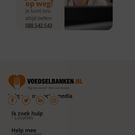
op weg!
Je kunt ons
altijd bellen:
088 543 543
5
Wij zijn
bereikbaar
van
maandag tot
en met
donderdag
van 10.00 –
16.00 uur. Op
Volg ons op social media
de vrijdagen
zijn wij
bereikbaar
Ik zoek hulp
Locaties
van 10.00 –
13.00 uur.
Help mee
Gelddonatie