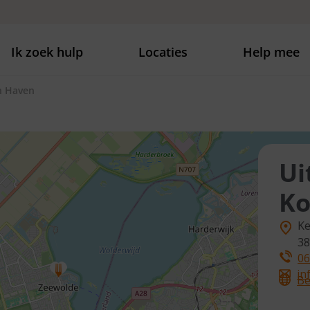
Ik zoek hulp
Locaties
Help mee
n Haven
Ui
Ko
Ke
38
06
in
Be