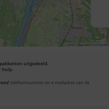
Leaflet
| Map data ©
OpenStreet
lpakketten uitgedeeld.
 hulp.
aand
telefoonnummer en e-mailadres van de