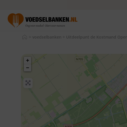
>
voedselbanken
>
Uitdeelpunt de Kostmand Ope
+
−