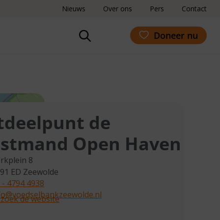
Nieuws
Over ons
Pers
Contact
Doneer nu
tdeelpunt de
stmand Open Haven
rkplein 8
91 ED
Zeewolde
 - 4794 4938
fo@voedselbankzeewolde.nl
zoek de website