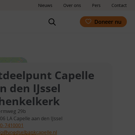
Nieuws
Over ons
Pers
Contact
Doneer nu
tdeelpunt Capelle
n den IJssel
henkelkerk
ermweg 29b
06 LA
Capelle aan den IJssel
0-7410001
fo@voedselbankcapelle.nl
zoek de website