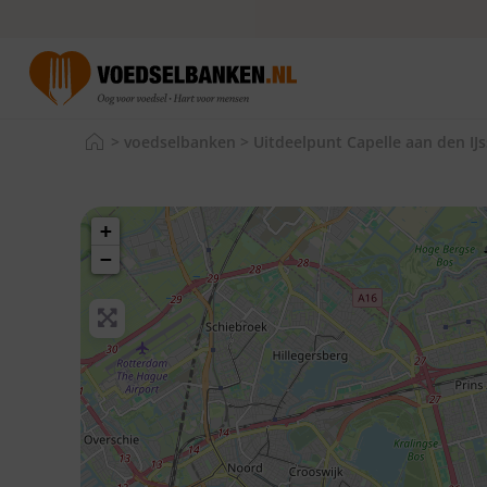
>
voedselbanken
>
Uitdeelpunt Capelle aan den IJ
+
−