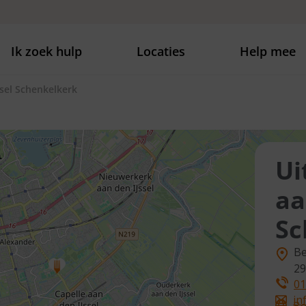
Ik zoek hulp
Locaties
Help mee
ssel Schenkelkerk
Ui
aa
Sc
B
29
01
in
Be