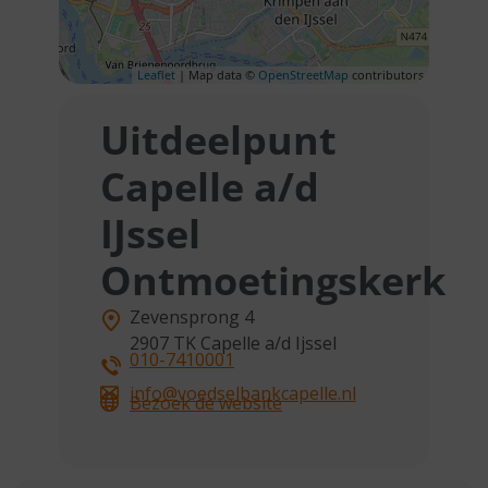
Leaflet
| Map data ©
OpenStreetMap
contributors
Uitdeelpunt
Capelle a/d
IJssel
Ontmoetingskerk
Zevensprong 4
2907 TK
Capelle a/d Ijssel
010-7410001
info@voedselbankcapelle.nl
Bezoek de website