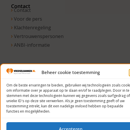
Contact
Contact
Voor de pers
Klachtenregeling
Vertrouwenspersonen
ANBI-informatie
© 2023
Beheer cookie toestemming
Voedselbanken
Nederland
Om de beste ervaringen te bieden, gebruiken wij technologieën zoals cook
om informatie over je apparaat op te slaan en/of te raadplegen. Door in te
Privacyverklaring
stemmen met deze technologieën kunnen wij gegevens zoals surfgedrag of
unieke ID's op deze site verwerken. Als je geen toestemming geeft of uw
toestemming intrekt, kan dit een nadelige invloed hebben op bepaalde
functies en mogelijkheden.
Accepteren