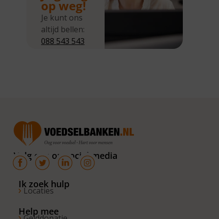
op weg!
Je kunt ons
altijd bellen:
088 543 543
5
Wij zijn
bereikbaar
van
maandag tot
en met
donderdag
van 10.00 –
16.00 uur. Op
Volg ons op social media
de vrijdagen
zijn wij
bereikbaar
Ik zoek hulp
Locaties
van 10.00 –
13.00 uur.
Help mee
Gelddonatie