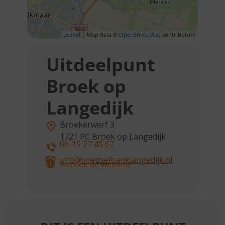
Leaflet
| Map data ©
OpenStreetMap
contributors
Uitdeelpunt
Broek op
Langedijk
Broekerwerf 3
1721 PC
Broek op Langedijk
06-15 27 45 67
info@voedselbanklangedijk.nl
Bezoek de website