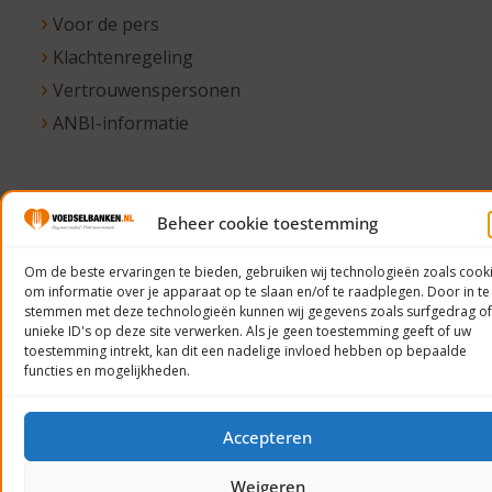
Voor de pers
Klachtenregeling
Vertrouwenspersonen
ANBI-informatie
© 2023
Beheer cookie toestemming
Voedselbanken
Om de beste ervaringen te bieden, gebruiken wij technologieën zoals cook
Nederland
om informatie over je apparaat op te slaan en/of te raadplegen. Door in te
Privacyverklaring
stemmen met deze technologieën kunnen wij gegevens zoals surfgedrag of
unieke ID's op deze site verwerken. Als je geen toestemming geeft of uw
toestemming intrekt, kan dit een nadelige invloed hebben op bepaalde
functies en mogelijkheden.
Accepteren
Weigeren